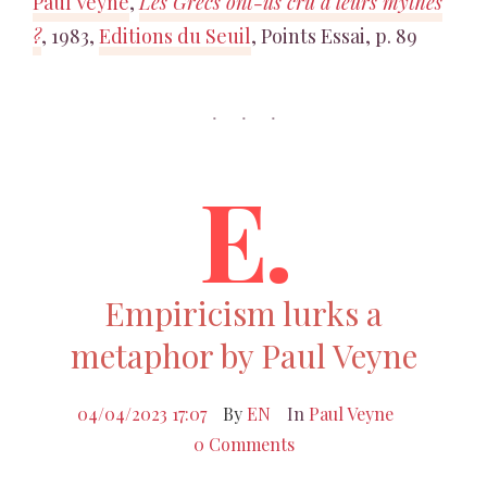
Paul Veyne
,
Les Grecs ont-ils cru à leurs mythes
?
, 1983,
Editions du Seuil
, Points Essai, p. 89
E.
Empiricism lurks a
metaphor by Paul Veyne
04/04/2023 17:07
By
EN
In
Paul Veyne
0 Comments