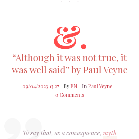
&.
“Although it was not true, it
was well said” by Paul Veyne
09/04/2023 13:27
By
EN
In
Paul Veyne
0 Comments
To say that, as a consequence,
myth