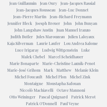
Jean Guillaumin
Jean Oury
Jean-Jacques Rassial
Jean-Jacques Rousseau
Jean-Luc Donnet
Jean-Pierre Martin
Jean-Richard Freymann
Jennifer Bleck
Joesph Breuer
John
John Bunyan
John Langshaw Austin
Juan Manuel Iranzo
Judith Butler
Jules Marouzeau
Julien Laloyaux
Kaja Silverman
Laurie Laufer
Lou Andrea Salome
Luce Irigaray
Ludwig Wittgenstein
Luke
Malek Chebel
Marcel Scheidhauer
Marie Bonaparte
Marie-Christine Laznik-Penot
Marie-José Grihom
Mark
Matthew
Melanie Klein
Michel Foucault
Michel Plon
Michel Zink
Montaigne
Moustapha Safouan
Niccolò Machiavelli
Octave Mannoni
Otto Weininger
Pascal Quignard
Patrick Merot
Patrick O'Donnell
Paul Veyne