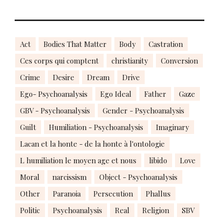
Act
Bodies That Matter
Body
Castration
Ces corps qui comptent
christianity
Conversion
Crime
Desire
Dream
Drive
Ego- Psychoanalysis
Ego Ideal
Father
Gaze
GBV - Psychoanalysis
Gender - Psychoanalysis
Guilt
Humiliation - Psychoanalysis
Imaginary
Lacan et la honte - de la honte à l'ontologie
L humiliation le moyen age et nous
libido
Love
Moral
narcissism
Object - Psychoanalysis
Other
Paranoia
Persecution
Phallus
Politic
Psychoanalysis
Real
Religion
SBV