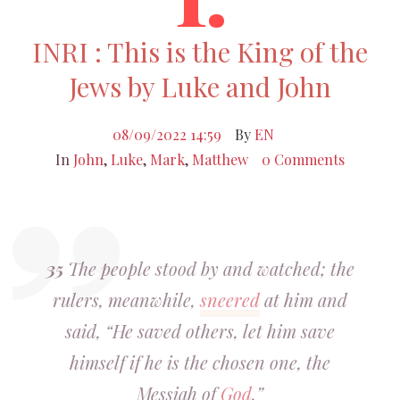
INRI : This is the King of the
Jews by Luke and John
08/09/2022 14:59
By
EN
In
John
,
Luke
,
Mark
,
Matthew
0 Comments
35
The people stood by and watched; the
rulers, meanwhile,
sneered
at him and
said, “He saved others, let him save
himself if he is the chosen one, the
Messiah of
God
.”