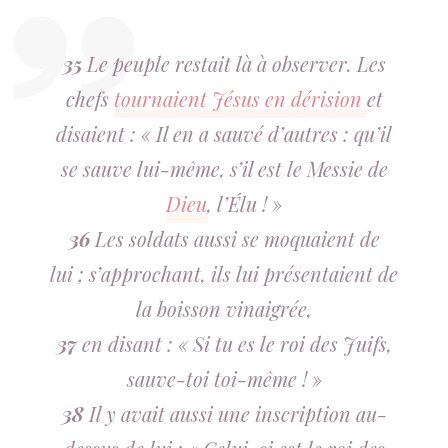
35
Le peuple restait là à observer. Les
chefs
tournaient Jésus en dérision
et
disaient : « Il en a sauvé d’autres : qu’il
se sauve lui-même, s’il est le Messie de
Dieu
, l’Élu ! »
36
Les soldats aussi se moquaient de
lui ; s’approchant, ils lui présentaient de
la boisson vinaigrée,
37
en disant : « Si tu es le roi des Juifs,
sauve-toi toi-même ! »
38
Il y avait aussi une inscription au-