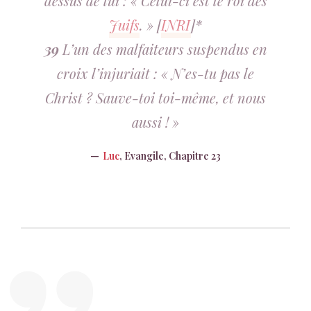
dessus de lui : « Celui-ci est le roi des
Juifs
. » [
INRI
]*
39
L’un des malfaiteurs suspendus en
croix l’injuriait : « N’es-tu pas le
Christ ? Sauve-toi toi-même, et nous
aussi ! »
Luc
, Evangile, Chapitre 23