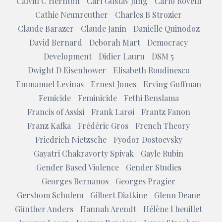
Calvin C Hernton
Carl Gustav Jung
Carlo Rovelli
Cathie Neunreuther
Charles B Strozier
Claude Barazer
Claude Janin
Danielle Quinodoz
David Bernard
Deborah Mart
Democracy
Development
Didier Lauru
DSM 5
Dwight D Eisenhower
Elisabeth Roudinesco
Emmanuel Levinas
Ernest Jones
Erving Goffman
Femicide
Feminicide
Fethi Benslama
Francis of Assisi
Frank Larøi
Frantz Fanon
Franz Kafka
Frédéric Gros
French Theory
Friedrich Nietzsche
Fyodor Dostoevsky
Gayatri Chakravorty Spivak
Gayle Rubin
Gender Based Violence
Gender Studies
Georges Bernanos
Georges Pragier
Gershom Scholem
Gilbert Diatkine
Glenn Deane
Günther Anders
Hannah Arendt
Hélène l heuillet