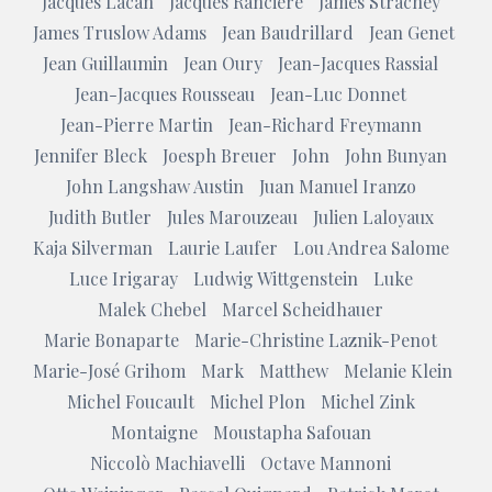
Jacques Lacan
Jacques Ranciere
James Strachey
James Truslow Adams
Jean Baudrillard
Jean Genet
Jean Guillaumin
Jean Oury
Jean-Jacques Rassial
Jean-Jacques Rousseau
Jean-Luc Donnet
Jean-Pierre Martin
Jean-Richard Freymann
Jennifer Bleck
Joesph Breuer
John
John Bunyan
John Langshaw Austin
Juan Manuel Iranzo
Judith Butler
Jules Marouzeau
Julien Laloyaux
Kaja Silverman
Laurie Laufer
Lou Andrea Salome
Luce Irigaray
Ludwig Wittgenstein
Luke
Malek Chebel
Marcel Scheidhauer
Marie Bonaparte
Marie-Christine Laznik-Penot
Marie-José Grihom
Mark
Matthew
Melanie Klein
Michel Foucault
Michel Plon
Michel Zink
Montaigne
Moustapha Safouan
Niccolò Machiavelli
Octave Mannoni