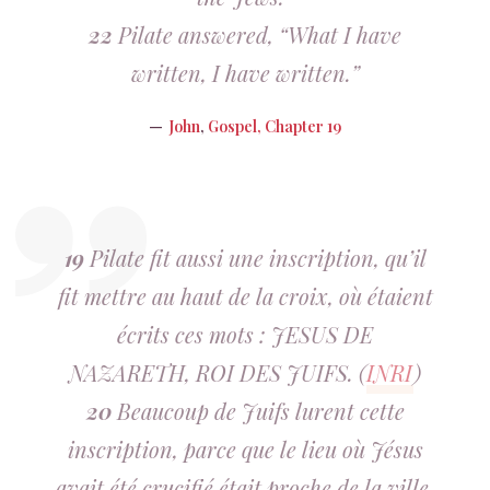
22
Pilate answered, “What I have
written, I have written.”
John
,
Gospel, Chapter 19
19
Pilate fit aussi une inscription, qu’il
fit mettre au haut de la croix, où étaient
écrits ces mots : JESUS DE
NAZARETH, ROI DES JUIFS. (
INRI
)
20
Beaucoup de Juifs lurent cette
inscription, parce que le lieu où Jésus
avait été crucifié était proche de la ville,