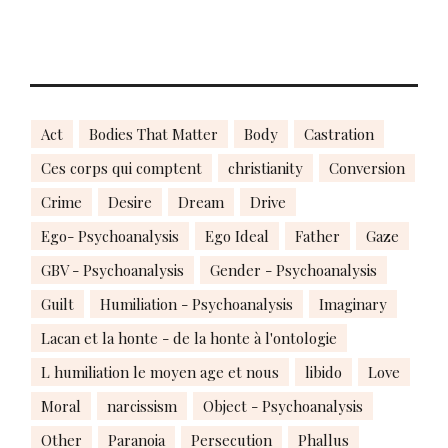
Act
Bodies That Matter
Body
Castration
Ces corps qui comptent
christianity
Conversion
Crime
Desire
Dream
Drive
Ego- Psychoanalysis
Ego Ideal
Father
Gaze
GBV - Psychoanalysis
Gender - Psychoanalysis
Guilt
Humiliation - Psychoanalysis
Imaginary
Lacan et la honte - de la honte à l'ontologie
L humiliation le moyen age et nous
libido
Love
Moral
narcissism
Object - Psychoanalysis
Other
Paranoia
Persecution
Phallus