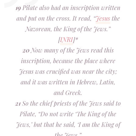
19
Pilate also had an inscription written
and put on the cross. It read, “
Jesus
the
Nazorean, the King of the Jews.”
[
INRI
]*
20
Now many of the Jews read this
inscription, because the place where
Jesus was crucified was near the city;
and it was written in Hebrew, Latin,
and Greek.
21
So the chief priests of the Jews said to
Pilate, “Do not write ‘The King of the
Jews,’ but that he said, ‘I am the King of
the Jews.”