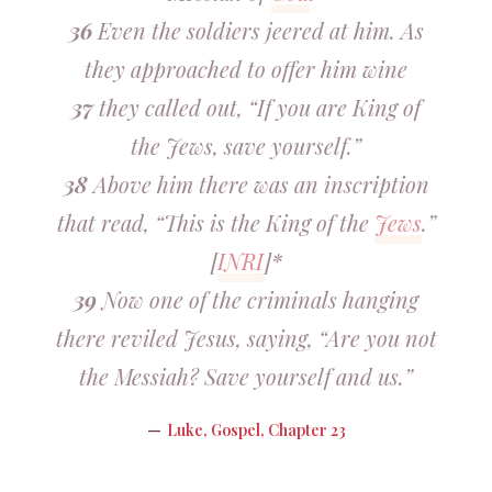
36
Even the soldiers jeered at him. As
they approached to offer him wine
37
they called out, “If you are King of
the Jews, save yourself.”
38
Above him there was an inscription
that read, “This is the King of the
Jews
.”
[
INRI
]*
39
Now one of the criminals hanging
there reviled Jesus, saying, “Are you not
the Messiah? Save yourself and us.”
Luke, Gospel, Chapter 23