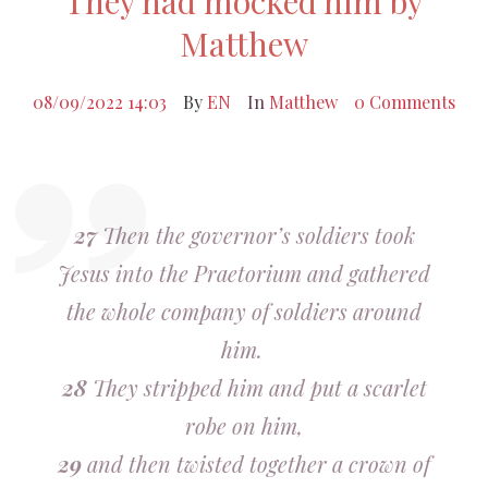
They had mocked him by
Matthew
08/09/2022 14:03
By
EN
In
Matthew
0 Comments
27
Then the governor’s soldiers took
Jesus into the Praetorium and gathered
the whole company of soldiers around
him.
28
They stripped him and put a scarlet
robe on him,
29
and then twisted together a crown of