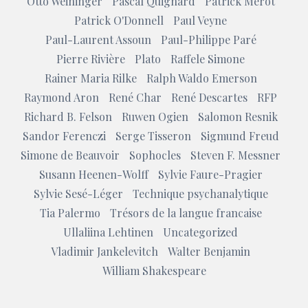
Otto Weininger
Pascal Quignard
Patrick Merot
Patrick O'Donnell
Paul Veyne
Paul-Laurent Assoun
Paul-Philippe Paré
Pierre Rivière
Plato
Raffele Simone
Rainer Maria Rilke
Ralph Waldo Emerson
Raymond Aron
René Char
René Descartes
RFP
Richard B. Felson
Ruwen Ogien
Salomon Resnik
Sandor Ferenczi
Serge Tisseron
Sigmund Freud
Simone de Beauvoir
Sophocles
Steven F. Messner
Susann Heenen-Wolff
Sylvie Faure-Pragier
Sylvie Sesé-Léger
Technique psychanalytique
Tia Palermo
Trésors de la langue francaise
Ullaliina Lehtinen
Uncategorized
Vladimir Jankelevitch
Walter Benjamin
William Shakespeare