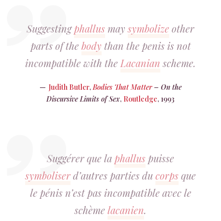
Suggesting
phallus
may
symbolize
other
parts of the
body
than the penis is not
incompatible with the
Lacanian
scheme.
Judith Butler
,
Bodies That Matter
– On the
Discursive Limits of Sex
,
Routledge
, 1993
Suggérer que la
phallus
puisse
symboliser
d’autres parties du
corps
que
le pénis n’est pas incompatible avec le
schème
lacanien
.