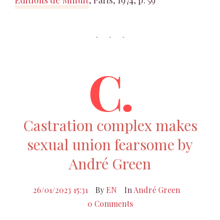
Editions de Minuit
, Paris, 1974, p. 59
C.
Castration complex makes
sexual union fearsome by
André Green
26/01/2023 15:31
By
EN
In
André Green
0 Comments