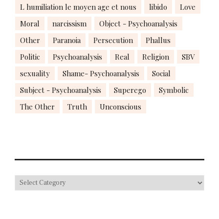
L humiliation le moyen age et nous
libido
Love
Moral
narcissism
Object - Psychoanalysis
Other
Paranoia
Persecution
Phallus
Politic
Psychoanalysis
Real
Religion
SBV
sexuality
Shame- Psychoanalysis
Social
Subject - Psychoanalysis
Superego
Symbolic
The Other
Truth
Unconscious