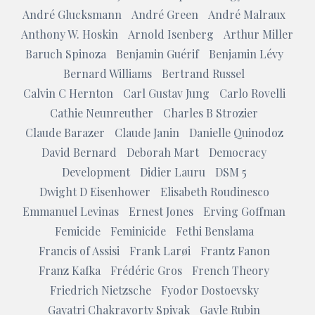
André Glucksmann
André Green
André Malraux
Anthony W. Hoskin
Arnold Isenberg
Arthur Miller
Baruch Spinoza
Benjamin Guérif
Benjamin Lévy
Bernard Williams
Bertrand Russel
Calvin C Hernton
Carl Gustav Jung
Carlo Rovelli
Cathie Neunreuther
Charles B Strozier
Claude Barazer
Claude Janin
Danielle Quinodoz
David Bernard
Deborah Mart
Democracy
Development
Didier Lauru
DSM 5
Dwight D Eisenhower
Elisabeth Roudinesco
Emmanuel Levinas
Ernest Jones
Erving Goffman
Femicide
Feminicide
Fethi Benslama
Francis of Assisi
Frank Larøi
Frantz Fanon
Franz Kafka
Frédéric Gros
French Theory
Friedrich Nietzsche
Fyodor Dostoevsky
Gayatri Chakravorty Spivak
Gayle Rubin