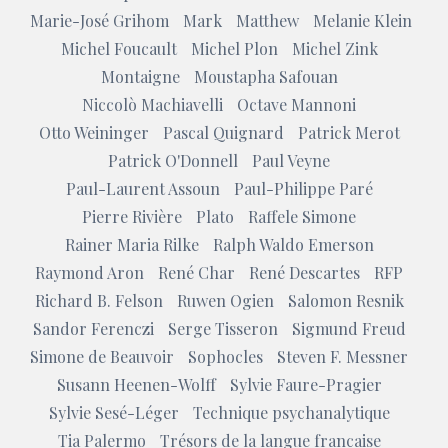
Marie-José Grihom
Mark
Matthew
Melanie Klein
Michel Foucault
Michel Plon
Michel Zink
Montaigne
Moustapha Safouan
Niccolò Machiavelli
Octave Mannoni
Otto Weininger
Pascal Quignard
Patrick Merot
Patrick O'Donnell
Paul Veyne
Paul-Laurent Assoun
Paul-Philippe Paré
Pierre Rivière
Plato
Raffele Simone
Rainer Maria Rilke
Ralph Waldo Emerson
Raymond Aron
René Char
René Descartes
RFP
Richard B. Felson
Ruwen Ogien
Salomon Resnik
Sandor Ferenczi
Serge Tisseron
Sigmund Freud
Simone de Beauvoir
Sophocles
Steven F. Messner
Susann Heenen-Wolff
Sylvie Faure-Pragier
Sylvie Sesé-Léger
Technique psychanalytique
Tia Palermo
Trésors de la langue francaise