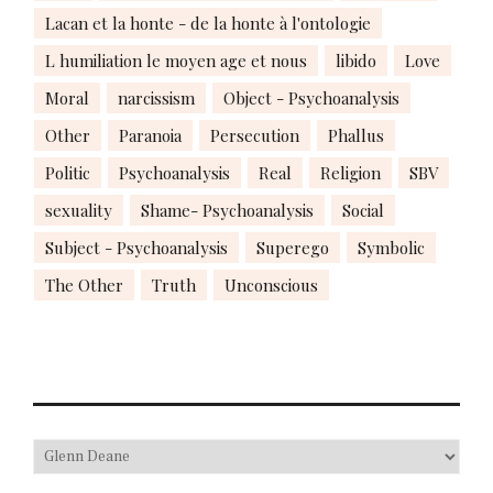
Lacan et la honte - de la honte à l'ontologie
L humiliation le moyen age et nous
libido
Love
Moral
narcissism
Object - Psychoanalysis
Other
Paranoia
Persecution
Phallus
Politic
Psychoanalysis
Real
Religion
SBV
sexuality
Shame- Psychoanalysis
Social
Subject - Psychoanalysis
Superego
Symbolic
The Other
Truth
Unconscious