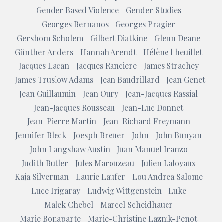
Gender Based Violence
Gender Studies
Georges Bernanos
Georges Pragier
Gershom Scholem
Gilbert Diatkine
Glenn Deane
Günther Anders
Hannah Arendt
Hélène l heuillet
Jacques Lacan
Jacques Ranciere
James Strachey
James Truslow Adams
Jean Baudrillard
Jean Genet
Jean Guillaumin
Jean Oury
Jean-Jacques Rassial
Jean-Jacques Rousseau
Jean-Luc Donnet
Jean-Pierre Martin
Jean-Richard Freymann
Jennifer Bleck
Joesph Breuer
John
John Bunyan
John Langshaw Austin
Juan Manuel Iranzo
Judith Butler
Jules Marouzeau
Julien Laloyaux
Kaja Silverman
Laurie Laufer
Lou Andrea Salome
Luce Irigaray
Ludwig Wittgenstein
Luke
Malek Chebel
Marcel Scheidhauer
Marie Bonaparte
Marie-Christine Laznik-Penot