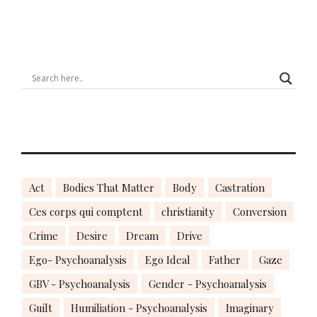
Act
Bodies That Matter
Body
Castration
Ces corps qui comptent
christianity
Conversion
Crime
Desire
Dream
Drive
Ego- Psychoanalysis
Ego Ideal
Father
Gaze
GBV - Psychoanalysis
Gender - Psychoanalysis
Guilt
Humiliation - Psychoanalysis
Imaginary