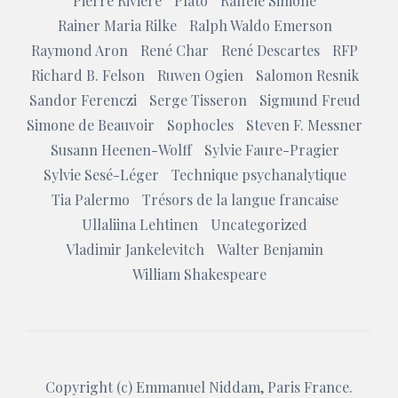
Pierre Rivière
Plato
Raffele Simone
Rainer Maria Rilke
Ralph Waldo Emerson
Raymond Aron
René Char
René Descartes
RFP
Richard B. Felson
Ruwen Ogien
Salomon Resnik
Sandor Ferenczi
Serge Tisseron
Sigmund Freud
Simone de Beauvoir
Sophocles
Steven F. Messner
Susann Heenen-Wolff
Sylvie Faure-Pragier
Sylvie Sesé-Léger
Technique psychanalytique
Tia Palermo
Trésors de la langue francaise
Ullaliina Lehtinen
Uncategorized
Vladimir Jankelevitch
Walter Benjamin
William Shakespeare
Copyright (c)
Emmanuel Niddam
, Paris France.