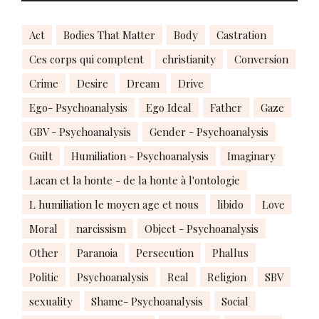
Act
Bodies That Matter
Body
Castration
Ces corps qui comptent
christianity
Conversion
Crime
Desire
Dream
Drive
Ego- Psychoanalysis
Ego Ideal
Father
Gaze
GBV - Psychoanalysis
Gender - Psychoanalysis
Guilt
Humiliation - Psychoanalysis
Imaginary
Lacan et la honte - de la honte à l'ontologie
L humiliation le moyen age et nous
libido
Love
Moral
narcissism
Object - Psychoanalysis
Other
Paranoia
Persecution
Phallus
Politic
Psychoanalysis
Real
Religion
SBV
sexuality
Shame- Psychoanalysis
Social