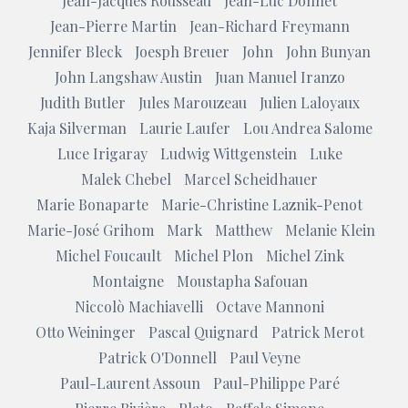
Jean-Jacques Rousseau
Jean-Luc Donnet
Jean-Pierre Martin
Jean-Richard Freymann
Jennifer Bleck
Joesph Breuer
John
John Bunyan
John Langshaw Austin
Juan Manuel Iranzo
Judith Butler
Jules Marouzeau
Julien Laloyaux
Kaja Silverman
Laurie Laufer
Lou Andrea Salome
Luce Irigaray
Ludwig Wittgenstein
Luke
Malek Chebel
Marcel Scheidhauer
Marie Bonaparte
Marie-Christine Laznik-Penot
Marie-José Grihom
Mark
Matthew
Melanie Klein
Michel Foucault
Michel Plon
Michel Zink
Montaigne
Moustapha Safouan
Niccolò Machiavelli
Octave Mannoni
Otto Weininger
Pascal Quignard
Patrick Merot
Patrick O'Donnell
Paul Veyne
Paul-Laurent Assoun
Paul-Philippe Paré