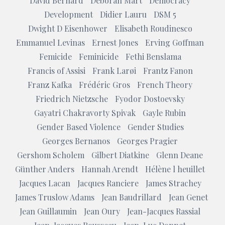
David Bernard
Deborah Mart
Democracy
Development
Didier Lauru
DSM 5
Dwight D Eisenhower
Elisabeth Roudinesco
Emmanuel Levinas
Ernest Jones
Erving Goffman
Femicide
Feminicide
Fethi Benslama
Francis of Assisi
Frank Larøi
Frantz Fanon
Franz Kafka
Frédéric Gros
French Theory
Friedrich Nietzsche
Fyodor Dostoevsky
Gayatri Chakravorty Spivak
Gayle Rubin
Gender Based Violence
Gender Studies
Georges Bernanos
Georges Pragier
Gershom Scholem
Gilbert Diatkine
Glenn Deane
Günther Anders
Hannah Arendt
Hélène l heuillet
Jacques Lacan
Jacques Ranciere
James Strachey
James Truslow Adams
Jean Baudrillard
Jean Genet
Jean Guillaumin
Jean Oury
Jean-Jacques Rassial