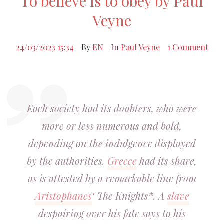
To believe is to obey by Paul
Veyne
24/03/2023 15:34
By
EN
In
Paul Veyne
1 Comment
Each society had its doubters, who were
more or less numerous and bold,
depending on the indulgence displayed
by the authorities.
Greece
had its share,
as is attested by a remarkable line from
Aristophanes
‘ The Knights*. A
slave
despairing over his fate says to his