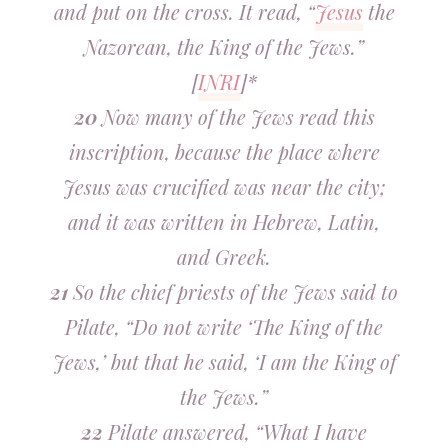
and put on the cross. It read, “
Jesus
the
Nazorean, the King of the Jews.”
[
INRI
]*
20
Now many of the Jews read this
inscription, because the place where
Jesus was crucified was near the city;
and it was written in Hebrew, Latin,
and Greek.
21
So the chief priests of the Jews said to
Pilate, “Do not write ‘The King of the
Jews,’ but that he said, ‘I am the King of
the Jews.”
22
Pilate answered, “What I have