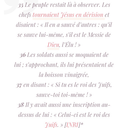
35
Le peuple restait là à observer. Les
chefs
tournaient Jésus en dérision
et
disaient : « Il en a sauvé d’autres : qu’il
se sauve lui-même, s’il est le Messie de
Dieu
, l’Élu ! »
36
Les soldats aussi se moquaient de
lui ; s’approchant, ils lui présentaient de
la boisson vinaigrée,
37
en disant : « Si tu es le roi des Juifs,
sauve-toi toi-même ! »
38
Il y avait aussi une inscription au-
dessus de lui : « Celui-ci est le roi des
Juifs
. » [
INRI
]*