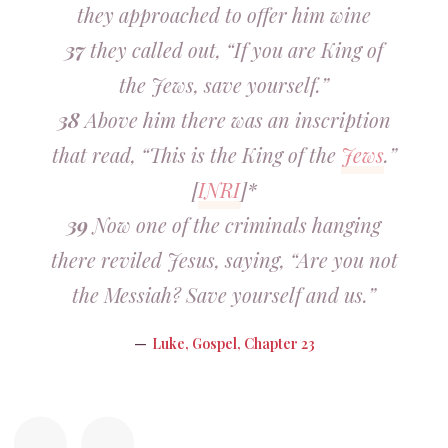
they approached to offer him wine
37
they called out, “If you are King of
the Jews, save yourself.”
38
Above him there was an inscription
that read, “This is the King of the
Jews
.”
[
INRI
]*
39
Now one of the criminals hanging
there reviled Jesus, saying, “Are you not
the Messiah? Save yourself and us.”
Luke, Gospel, Chapter 23