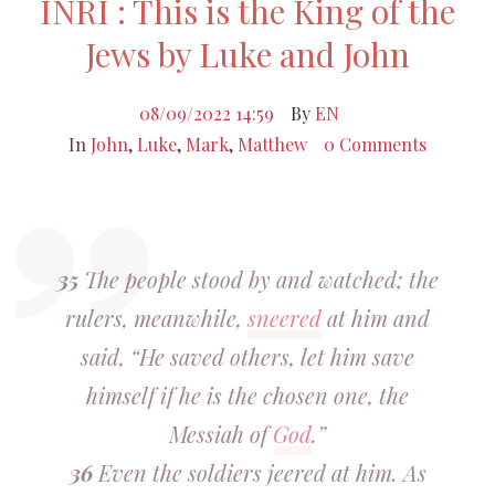
INRI : This is the King of the
Jews by Luke and John
08/09/2022 14:59
By
EN
In
John
,
Luke
,
Mark
,
Matthew
0 Comments
35
The people stood by and watched; the
rulers, meanwhile,
sneered
at him and
said, “He saved others, let him save
himself if he is the chosen one, the
Messiah of
God
.”
36
Even the soldiers jeered at him. As