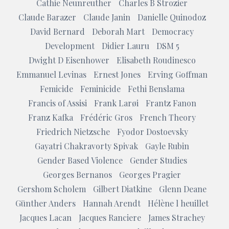
Cathie Neunreuther
Charles B Strozier
Claude Barazer
Claude Janin
Danielle Quinodoz
David Bernard
Deborah Mart
Democracy
Development
Didier Lauru
DSM 5
Dwight D Eisenhower
Elisabeth Roudinesco
Emmanuel Levinas
Ernest Jones
Erving Goffman
Femicide
Feminicide
Fethi Benslama
Francis of Assisi
Frank Larøi
Frantz Fanon
Franz Kafka
Frédéric Gros
French Theory
Friedrich Nietzsche
Fyodor Dostoevsky
Gayatri Chakravorty Spivak
Gayle Rubin
Gender Based Violence
Gender Studies
Georges Bernanos
Georges Pragier
Gershom Scholem
Gilbert Diatkine
Glenn Deane
Günther Anders
Hannah Arendt
Hélène l heuillet
Jacques Lacan
Jacques Ranciere
James Strachey