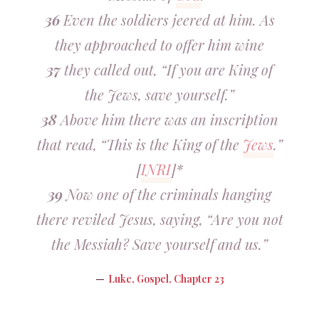
36
Even the soldiers jeered at him. As
they approached to offer him wine
37
they called out, “If you are King of
the Jews, save yourself.”
38
Above him there was an inscription
that read, “This is the King of the
Jews
.”
[
INRI
]*
39
Now one of the criminals hanging
there reviled Jesus, saying, “Are you not
the Messiah? Save yourself and us.”
Luke, Gospel, Chapter 23