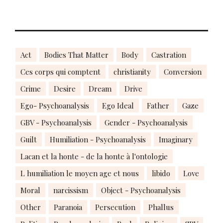
Act
Bodies That Matter
Body
Castration
Ces corps qui comptent
christianity
Conversion
Crime
Desire
Dream
Drive
Ego- Psychoanalysis
Ego Ideal
Father
Gaze
GBV - Psychoanalysis
Gender - Psychoanalysis
Guilt
Humiliation - Psychoanalysis
Imaginary
Lacan et la honte - de la honte à l'ontologie
L humiliation le moyen age et nous
libido
Love
Moral
narcissism
Object - Psychoanalysis
Other
Paranoia
Persecution
Phallus