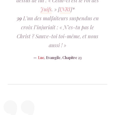
dessus de lui : « Celui-ci est le roi des
Juifs
. » [
INRI
]*
39
L’un des malfaiteurs suspendus en
croix l’injuriait : « N’es-tu pas le
Christ ? Sauve-toi toi-même, et nous
aussi ! »
Luc
, Evangile, Chapitre 23