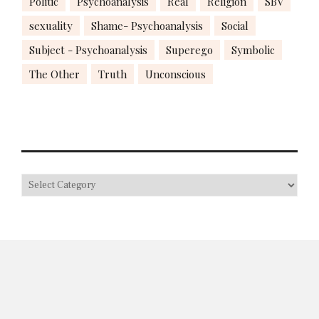
Politic
Psychoanalysis
Real
Religion
SBV
sexuality
Shame- Psychoanalysis
Social
Subject - Psychoanalysis
Superego
Symbolic
The Other
Truth
Unconscious