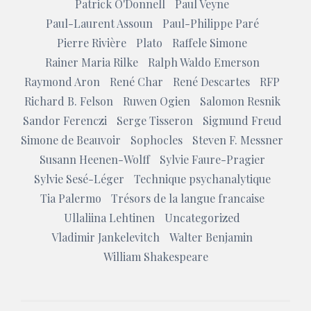
Patrick O'Donnell
Paul Veyne
Paul-Laurent Assoun
Paul-Philippe Paré
Pierre Rivière
Plato
Raffele Simone
Rainer Maria Rilke
Ralph Waldo Emerson
Raymond Aron
René Char
René Descartes
RFP
Richard B. Felson
Ruwen Ogien
Salomon Resnik
Sandor Ferenczi
Serge Tisseron
Sigmund Freud
Simone de Beauvoir
Sophocles
Steven F. Messner
Susann Heenen-Wolff
Sylvie Faure-Pragier
Sylvie Sesé-Léger
Technique psychanalytique
Tia Palermo
Trésors de la langue francaise
Ullaliina Lehtinen
Uncategorized
Vladimir Jankelevitch
Walter Benjamin
William Shakespeare