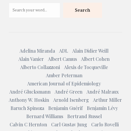
Search
Search
Adelina Miranda
ADL
Alain Didier Weill
Alain Vanier
Albert Camus
Albert Cohen
Alberto Collazzoni
Alexis de Tocqueville
Amber Peterman
American Journal of Epidemiology
André Glucksmann
André Green
André Malraux
Anthony W. Hoskin
Arnold Isenberg
Arthur Miller
Baruch Spinoza
Benjamin Guérif
Benjamin Lévy
Bernard Williams
Bertrand Russel
Calvin C Hernton
Carl Gustav Jung
Carlo Rovelli