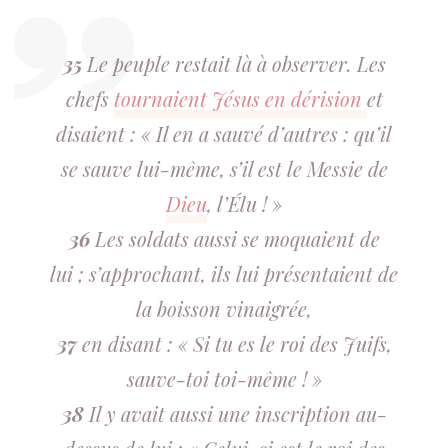
35
Le peuple restait là à observer. Les
chefs
tournaient Jésus en dérision
et
disaient : « Il en a sauvé d’autres : qu’il
se sauve lui-même, s’il est le Messie de
Dieu
, l’Élu ! »
36
Les soldats aussi se moquaient de
lui ; s’approchant, ils lui présentaient de
la boisson vinaigrée,
37
en disant : « Si tu es le roi des Juifs,
sauve-toi toi-même ! »
38
Il y avait aussi une inscription au-