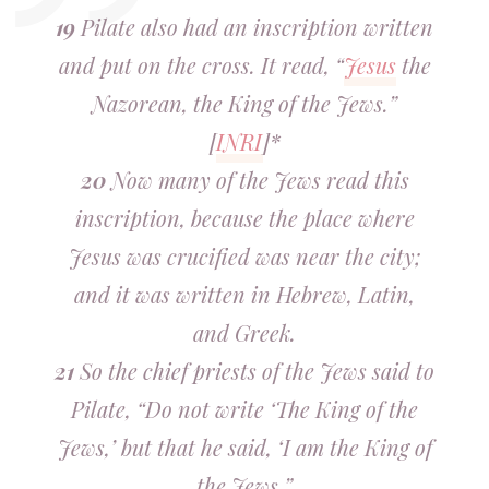
19
Pilate also had an inscription written
and put on the cross. It read, “
Jesus
the
Nazorean, the King of the Jews.”
[
INRI
]*
20
Now many of the Jews read this
inscription, because the place where
Jesus was crucified was near the city;
and it was written in Hebrew, Latin,
and Greek.
21
So the chief priests of the Jews said to
Pilate, “Do not write ‘The King of the
Jews,’ but that he said, ‘I am the King of
the Jews.”