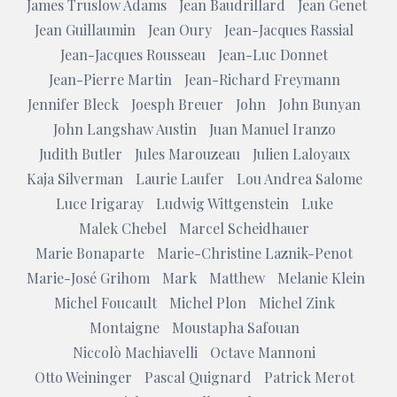
James Truslow Adams
Jean Baudrillard
Jean Genet
Jean Guillaumin
Jean Oury
Jean-Jacques Rassial
Jean-Jacques Rousseau
Jean-Luc Donnet
Jean-Pierre Martin
Jean-Richard Freymann
Jennifer Bleck
Joesph Breuer
John
John Bunyan
John Langshaw Austin
Juan Manuel Iranzo
Judith Butler
Jules Marouzeau
Julien Laloyaux
Kaja Silverman
Laurie Laufer
Lou Andrea Salome
Luce Irigaray
Ludwig Wittgenstein
Luke
Malek Chebel
Marcel Scheidhauer
Marie Bonaparte
Marie-Christine Laznik-Penot
Marie-José Grihom
Mark
Matthew
Melanie Klein
Michel Foucault
Michel Plon
Michel Zink
Montaigne
Moustapha Safouan
Niccolò Machiavelli
Octave Mannoni
Otto Weininger
Pascal Quignard
Patrick Merot