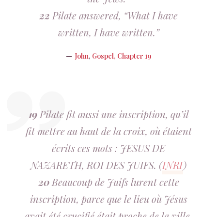
22
Pilate answered, “What I have
written, I have written.”
John
,
Gospel, Chapter 19
19
Pilate fit aussi une inscription, qu’il
fit mettre au haut de la croix, où étaient
écrits ces mots : JESUS DE
NAZARETH, ROI DES JUIFS. (
INRI
)
20
Beaucoup de Juifs lurent cette
inscription, parce que le lieu où Jésus
avait été crucifié était proche de la ville,