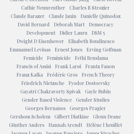
Cathie Neunreuther
Charles B Strozier
Claude Barazer
Claude Janin
Danielle Quinodoz
David Bernard
Deborah Mart
Democracy
Development
Didier Lauru
DSM 5
Dwight D Eisenhower
Elisabeth Roudinesco
Emmanuel Levinas
Ernest Jones
Erving Goffman
Femicide
Feminicide
Fethi Benslama
Francis of Assisi
Frank Larøi
Frantz Fanon
Franz Kafka
Frédéric Gros
French Theory
Friedrich Nietzsche
Fyodor Dostoevsky
Gayatri Chakravorty Spivak
Gayle Rubin
Gender Based Violence
Gender Studies
Georges Bernanos
Georges Pragier
Gershom Scholem
Gilbert Diatkine
Glenn Deane
Günther Anders
Hannah Arendt
Hélène l heuillet
Jacques Lacan
Jacques Ranciere
James Strachey