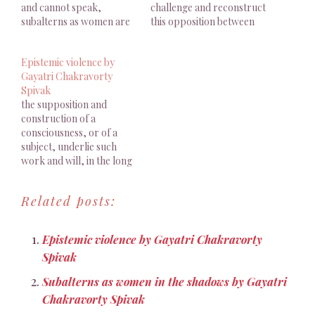
and cannot speak,
challenge and reconstruct
subalterns as women are
this opposition between
even more deeply in the
subject (law) and object-
shadows."
of knowledge
Epistemic violence by
(repression) and mark the
Gayatri Chakravorty
place of 'disappearance'
Spivak
with something other than
the supposition and
silence and nonexistence,
construction of a
a violent aporia between
consciousness, or of a
subject and object status.
subject, underlie such
work and will, in the long
run, converge with the
imperialist constitution of
Related posts:
the subject, mixing
epistemic violence with
the advancement of
Epistemic violence by Gayatri Chakravorty
knowledge and civilization
Spivak
Subalterns as women in the shadows by Gayatri
Chakravorty Spivak