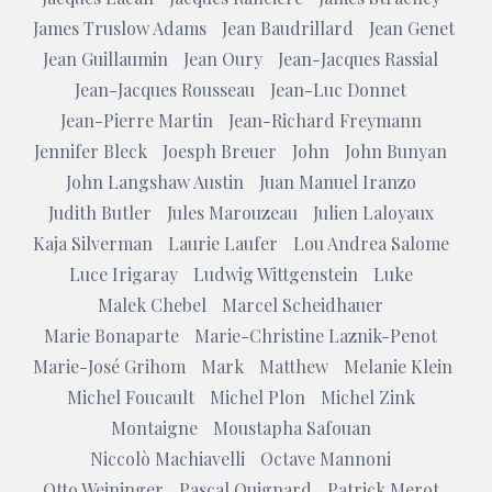
James Truslow Adams
Jean Baudrillard
Jean Genet
Jean Guillaumin
Jean Oury
Jean-Jacques Rassial
Jean-Jacques Rousseau
Jean-Luc Donnet
Jean-Pierre Martin
Jean-Richard Freymann
Jennifer Bleck
Joesph Breuer
John
John Bunyan
John Langshaw Austin
Juan Manuel Iranzo
Judith Butler
Jules Marouzeau
Julien Laloyaux
Kaja Silverman
Laurie Laufer
Lou Andrea Salome
Luce Irigaray
Ludwig Wittgenstein
Luke
Malek Chebel
Marcel Scheidhauer
Marie Bonaparte
Marie-Christine Laznik-Penot
Marie-José Grihom
Mark
Matthew
Melanie Klein
Michel Foucault
Michel Plon
Michel Zink
Montaigne
Moustapha Safouan
Niccolò Machiavelli
Octave Mannoni
Otto Weininger
Pascal Quignard
Patrick Merot