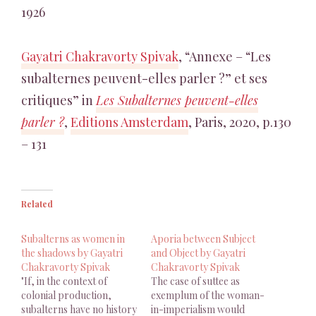
1926
Gayatri Chakravorty Spivak
, “Annexe – “Les
subalternes peuvent-elles parler ?” et ses
critiques” in
Les Subalternes peuvent-elles
parler ?
,
Editions Amsterdam
, Paris, 2020, p.130
– 131
Related
Subalterns as women in
Aporia between Subject
the shadows by Gayatri
and Object by Gayatri
Chakravorty Spivak
Chakravorty Spivak
"If, in the context of
The case of suttee as
colonial production,
exemplum of the woman-
subalterns have no history
in-imperialism would