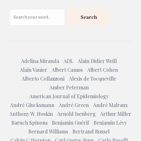
Search
Search
Adelina Miranda
ADL
Alain Didier Weill
Alain Vanier
Albert Camus
Albert Cohen
Alberto Collazzoni
Alexis de Tocqueville
Amber Peterman
American Journal of Epidemiology
André Glucksmann
André Green
André Malraux
Anthony W. Hoskin
Arnold Isenberg
Arthur Miller
Baruch Spinoza
Benjamin Guérif
Benjamin Lévy
Bernard Williams
Bertrand Russel
Calvin C Hernton
Carl Gustav Jung
Carlo Rovelli