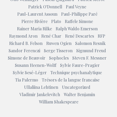
Patrick O'Donnell
Paul Veyne
Paul-Laurent Assoun
Paul-Philippe Paré
Pierre Rivière
Plato
Raffele Simone
Rainer Maria Rilke
Ralph Waldo Emerson
Raymond Aron
René Char
René Descartes
RFP
Richard B. Felson
Ruwen Ogien
Salomon Resnik
Sandor Ferenczi
Serge Tisseron
Sigmund Freud
Simone de Beauvoir
Sophocles
Steven F. Messner
Susann Heenen-Wolff
Sylvie Faure-Pragier
Sylvie Sesé-Léger
Technique psychanalytique
Tia Palermo
Trésors de la langue francaise
Ullaliina Lehtinen
Uncategorized
Vladimir Jankelevitch
Walter Benjamin
William Shakespeare