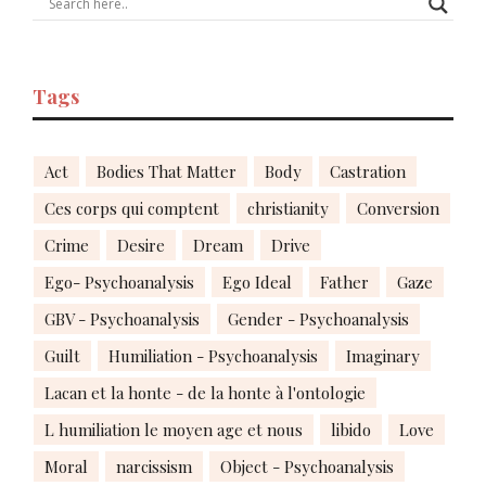
Tags
Act
Bodies That Matter
Body
Castration
Ces corps qui comptent
christianity
Conversion
Crime
Desire
Dream
Drive
Ego- Psychoanalysis
Ego Ideal
Father
Gaze
GBV - Psychoanalysis
Gender - Psychoanalysis
Guilt
Humiliation - Psychoanalysis
Imaginary
Lacan et la honte - de la honte à l'ontologie
L humiliation le moyen age et nous
libido
Love
Moral
narcissism
Object - Psychoanalysis