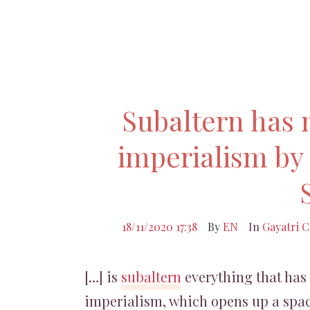
Subaltern has n
imperialism by
18/11/2020 17:38
By
EN
In
Gayatri 
[…] is
subaltern
everything that has 
imperialism, which opens up a space 