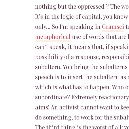
nothing but the oppressed ? The work
It’s in the logic of capital, you kno
only… So I’m speaking in
Gramsci
t
metaphorical
use of words that are
can’t speak, it means that, if speak
possibility of a response, responsibi
subaltern. You bring the subalterns
speech is to insert the subaltern as
which is what has to happen. Who on
subordinate? Extremely reactionary
aims! An activist cannot want to kee
do something, to work for the subal
The third thing is the worst of all; 