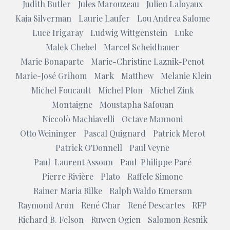
Judith Butler
Jules Marouzeau
Julien Laloyaux
Kaja Silverman
Laurie Laufer
Lou Andrea Salome
Luce Irigaray
Ludwig Wittgenstein
Luke
Malek Chebel
Marcel Scheidhauer
Marie Bonaparte
Marie-Christine Laznik-Penot
Marie-José Grihom
Mark
Matthew
Melanie Klein
Michel Foucault
Michel Plon
Michel Zink
Montaigne
Moustapha Safouan
Niccolò Machiavelli
Octave Mannoni
Otto Weininger
Pascal Quignard
Patrick Merot
Patrick O'Donnell
Paul Veyne
Paul-Laurent Assoun
Paul-Philippe Paré
Pierre Rivière
Plato
Raffele Simone
Rainer Maria Rilke
Ralph Waldo Emerson
Raymond Aron
René Char
René Descartes
RFP
Richard B. Felson
Ruwen Ogien
Salomon Resnik