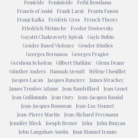
Femicide
Feminicide
Fethi Benslama
Francis of Assisi
Frank Larøi
Frantz Fanon
Franz Kafka
Frédéric Gros
French Theory
Friedrich Nietzsche
Fyodor Dostoevsky
Gayatri Chakravorty Spivak
Gayle Rubin
Gender Based Violence
Gender Studies
Georges Bernanos
Georges Pragier
Gershom Scholem
Gilbert Diatkine
Glenn Deane
Günther Anders
Hannah Arendt
Hélène l heuillet
Jacques Lacan
Jacques Ranciere
James Strachey
James Truslow Adams
Jean Baudrillard
Jean Genet
Jean Guillaumin
Jean Oury
Jean-Jacques Rassial
Jean-Jacques Rousseau
Jean-Luc Donnet
Jean-Pierre Martin
Jean-Richard Freymann
Jennifer Bleck
Joesph Breuer
John
John Bunyan
John Langshaw Austin
Juan Manuel Iranzo