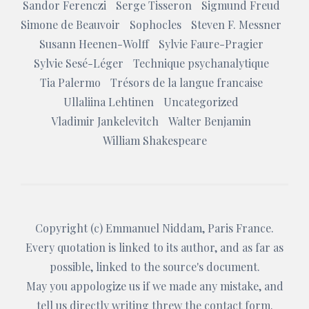
Sandor Ferenczi
Serge Tisseron
Sigmund Freud
Simone de Beauvoir
Sophocles
Steven F. Messner
Susann Heenen-Wolff
Sylvie Faure-Pragier
Sylvie Sesé-Léger
Technique psychanalytique
Tia Palermo
Trésors de la langue francaise
Ullaliina Lehtinen
Uncategorized
Vladimir Jankelevitch
Walter Benjamin
William Shakespeare
Copyright (c)
Emmanuel Niddam
, Paris France.
Every quotation is linked to its author, and as far as
possible, linked to the source's document.
May you appologize us if we made any mistake, and
tell us directly writing threw the
contact form
.