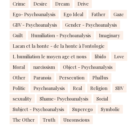
Crime
Desire
Dream
Drive
Ego- Psychoanalysis
Ego Ideal
Father
Gaze
GBV - Psychoanalysis
Gender - Psychoanalysis
Guilt
Humiliation - Psychoanalysis
Imaginary
Lacan et la honte - de la honte à l'ontologie
L humiliation le moyen age et nous
libido
Love
Moral
narcissism
Object - Psychoanalysis
Other
Paranoia
Persecution
Phallus
Politic
Psychoanalysis
Real
Religion
SBV
sexuality
Shame- Psychoanalysis
Social
Subject - Psychoanalysis
Superego
Symbolic
The Other
Truth
Unconscious