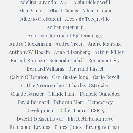
Adelina Miranda
ADL
Alain Didier Weill
Alain Vanier
Albert Camus
Albert Cohen
Alberto Collazzoni
Alexis de Tocqueville
Amber Peterman
American Journal of Epidemiology
André Glucksmann
André Green
André Malraux
Anthony W. Hoskin
Arnold Isenberg
Arthur Miller
Baruch Spinoza
Benjamin Guérif
Benjamin Lévy
Bernard Williams
Bertrand Russel
Calvin C Hernton
Carl Gustav Jung
Carlo Rovelli
Cathie Neunreuther
Charles B Strozier
Claude Barazer
Claude Janin
Danielle Quinodoz
David Bernard
Deborah Mart
Democracy
Development
Didier Lauru
DSM 5
Dwight D Eisenhower
Elisabeth Roudinesco
Emmanuel Levinas
Ernest Jones
Erving Goffman