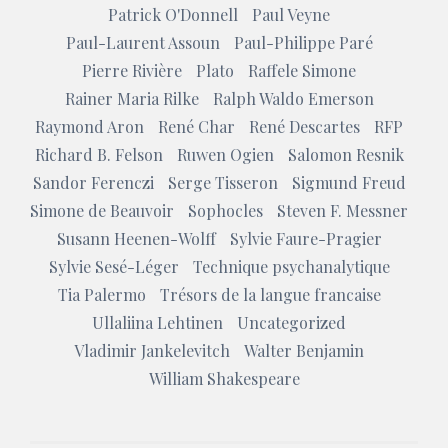
Patrick O'Donnell
Paul Veyne
Paul-Laurent Assoun
Paul-Philippe Paré
Pierre Rivière
Plato
Raffele Simone
Rainer Maria Rilke
Ralph Waldo Emerson
Raymond Aron
René Char
René Descartes
RFP
Richard B. Felson
Ruwen Ogien
Salomon Resnik
Sandor Ferenczi
Serge Tisseron
Sigmund Freud
Simone de Beauvoir
Sophocles
Steven F. Messner
Susann Heenen-Wolff
Sylvie Faure-Pragier
Sylvie Sesé-Léger
Technique psychanalytique
Tia Palermo
Trésors de la langue francaise
Ullaliina Lehtinen
Uncategorized
Vladimir Jankelevitch
Walter Benjamin
William Shakespeare