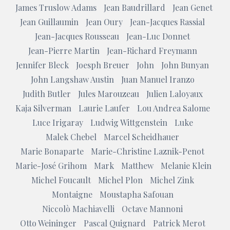
James Truslow Adams
Jean Baudrillard
Jean Genet
Jean Guillaumin
Jean Oury
Jean-Jacques Rassial
Jean-Jacques Rousseau
Jean-Luc Donnet
Jean-Pierre Martin
Jean-Richard Freymann
Jennifer Bleck
Joesph Breuer
John
John Bunyan
John Langshaw Austin
Juan Manuel Iranzo
Judith Butler
Jules Marouzeau
Julien Laloyaux
Kaja Silverman
Laurie Laufer
Lou Andrea Salome
Luce Irigaray
Ludwig Wittgenstein
Luke
Malek Chebel
Marcel Scheidhauer
Marie Bonaparte
Marie-Christine Laznik-Penot
Marie-José Grihom
Mark
Matthew
Melanie Klein
Michel Foucault
Michel Plon
Michel Zink
Montaigne
Moustapha Safouan
Niccolò Machiavelli
Octave Mannoni
Otto Weininger
Pascal Quignard
Patrick Merot