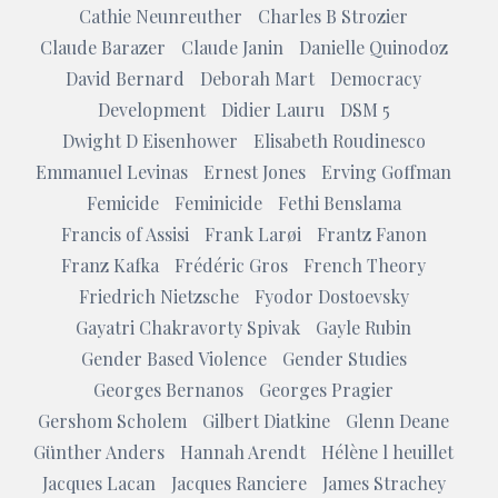
Cathie Neunreuther
Charles B Strozier
Claude Barazer
Claude Janin
Danielle Quinodoz
David Bernard
Deborah Mart
Democracy
Development
Didier Lauru
DSM 5
Dwight D Eisenhower
Elisabeth Roudinesco
Emmanuel Levinas
Ernest Jones
Erving Goffman
Femicide
Feminicide
Fethi Benslama
Francis of Assisi
Frank Larøi
Frantz Fanon
Franz Kafka
Frédéric Gros
French Theory
Friedrich Nietzsche
Fyodor Dostoevsky
Gayatri Chakravorty Spivak
Gayle Rubin
Gender Based Violence
Gender Studies
Georges Bernanos
Georges Pragier
Gershom Scholem
Gilbert Diatkine
Glenn Deane
Günther Anders
Hannah Arendt
Hélène l heuillet
Jacques Lacan
Jacques Ranciere
James Strachey