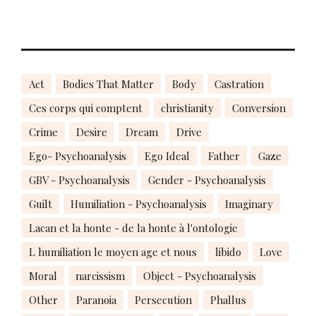
Act
Bodies That Matter
Body
Castration
Ces corps qui comptent
christianity
Conversion
Crime
Desire
Dream
Drive
Ego- Psychoanalysis
Ego Ideal
Father
Gaze
GBV - Psychoanalysis
Gender - Psychoanalysis
Guilt
Humiliation - Psychoanalysis
Imaginary
Lacan et la honte - de la honte à l'ontologie
L humiliation le moyen age et nous
libido
Love
Moral
narcissism
Object - Psychoanalysis
Other
Paranoia
Persecution
Phallus