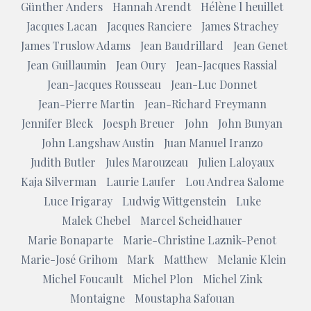
Günther Anders
Hannah Arendt
Hélène l heuillet
Jacques Lacan
Jacques Ranciere
James Strachey
James Truslow Adams
Jean Baudrillard
Jean Genet
Jean Guillaumin
Jean Oury
Jean-Jacques Rassial
Jean-Jacques Rousseau
Jean-Luc Donnet
Jean-Pierre Martin
Jean-Richard Freymann
Jennifer Bleck
Joesph Breuer
John
John Bunyan
John Langshaw Austin
Juan Manuel Iranzo
Judith Butler
Jules Marouzeau
Julien Laloyaux
Kaja Silverman
Laurie Laufer
Lou Andrea Salome
Luce Irigaray
Ludwig Wittgenstein
Luke
Malek Chebel
Marcel Scheidhauer
Marie Bonaparte
Marie-Christine Laznik-Penot
Marie-José Grihom
Mark
Matthew
Melanie Klein
Michel Foucault
Michel Plon
Michel Zink
Montaigne
Moustapha Safouan