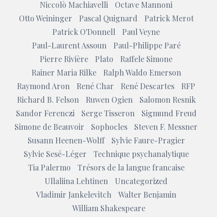
Niccolò Machiavelli
Octave Mannoni
Otto Weininger
Pascal Quignard
Patrick Merot
Patrick O'Donnell
Paul Veyne
Paul-Laurent Assoun
Paul-Philippe Paré
Pierre Rivière
Plato
Raffele Simone
Rainer Maria Rilke
Ralph Waldo Emerson
Raymond Aron
René Char
René Descartes
RFP
Richard B. Felson
Ruwen Ogien
Salomon Resnik
Sandor Ferenczi
Serge Tisseron
Sigmund Freud
Simone de Beauvoir
Sophocles
Steven F. Messner
Susann Heenen-Wolff
Sylvie Faure-Pragier
Sylvie Sesé-Léger
Technique psychanalytique
Tia Palermo
Trésors de la langue francaise
Ullaliina Lehtinen
Uncategorized
Vladimir Jankelevitch
Walter Benjamin
William Shakespeare