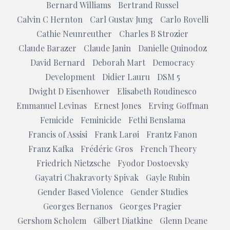
Bernard Williams
Bertrand Russel
Calvin C Hernton
Carl Gustav Jung
Carlo Rovelli
Cathie Neunreuther
Charles B Strozier
Claude Barazer
Claude Janin
Danielle Quinodoz
David Bernard
Deborah Mart
Democracy
Development
Didier Lauru
DSM 5
Dwight D Eisenhower
Elisabeth Roudinesco
Emmanuel Levinas
Ernest Jones
Erving Goffman
Femicide
Feminicide
Fethi Benslama
Francis of Assisi
Frank Larøi
Frantz Fanon
Franz Kafka
Frédéric Gros
French Theory
Friedrich Nietzsche
Fyodor Dostoevsky
Gayatri Chakravorty Spivak
Gayle Rubin
Gender Based Violence
Gender Studies
Georges Bernanos
Georges Pragier
Gershom Scholem
Gilbert Diatkine
Glenn Deane