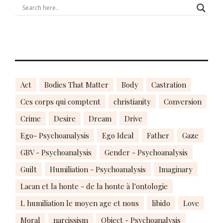
Act
Bodies That Matter
Body
Castration
Ces corps qui comptent
christianity
Conversion
Crime
Desire
Dream
Drive
Ego- Psychoanalysis
Ego Ideal
Father
Gaze
GBV - Psychoanalysis
Gender - Psychoanalysis
Guilt
Humiliation - Psychoanalysis
Imaginary
Lacan et la honte - de la honte à l'ontologie
L humiliation le moyen age et nous
libido
Love
Moral
narcissism
Object - Psychoanalysis