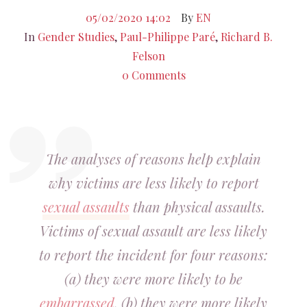
05/02/2020 14:02
By
EN
In
Gender Studies
,
Paul-Philippe Paré
,
Richard B.
Felson
0 Comments
The analyses of reasons help explain
why victims are less likely to report
sexual assaults
than physical assaults.
Victims of sexual assault are less likely
to report the incident for four reasons:
(a) they were more likely to be
embarrassed
, (b) they were more likely