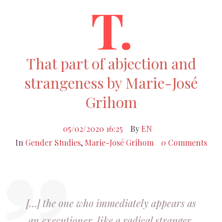
T.
That part of abjection and
strangeness by Marie-José
Grihom
05/02/2020 16:25
By
EN
In
Gender Studies
,
Marie-José Grihom
0 Comments
[…] the one who immediately appears as
an executioner, like a radical stranger,