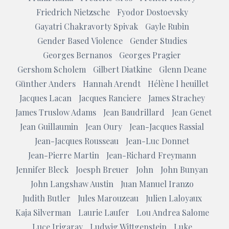
Friedrich Nietzsche
Fyodor Dostoevsky
Gayatri Chakravorty Spivak
Gayle Rubin
Gender Based Violence
Gender Studies
Georges Bernanos
Georges Pragier
Gershom Scholem
Gilbert Diatkine
Glenn Deane
Günther Anders
Hannah Arendt
Hélène l heuillet
Jacques Lacan
Jacques Ranciere
James Strachey
James Truslow Adams
Jean Baudrillard
Jean Genet
Jean Guillaumin
Jean Oury
Jean-Jacques Rassial
Jean-Jacques Rousseau
Jean-Luc Donnet
Jean-Pierre Martin
Jean-Richard Freymann
Jennifer Bleck
Joesph Breuer
John
John Bunyan
John Langshaw Austin
Juan Manuel Iranzo
Judith Butler
Jules Marouzeau
Julien Laloyaux
Kaja Silverman
Laurie Laufer
Lou Andrea Salome
Luce Irigaray
Ludwig Wittgenstein
Luke