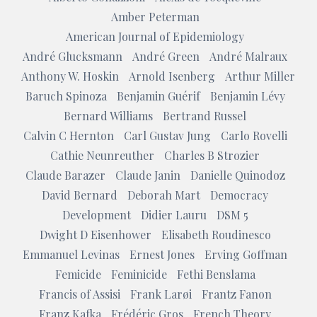
Amber Peterman
American Journal of Epidemiology
André Glucksmann
André Green
André Malraux
Anthony W. Hoskin
Arnold Isenberg
Arthur Miller
Baruch Spinoza
Benjamin Guérif
Benjamin Lévy
Bernard Williams
Bertrand Russel
Calvin C Hernton
Carl Gustav Jung
Carlo Rovelli
Cathie Neunreuther
Charles B Strozier
Claude Barazer
Claude Janin
Danielle Quinodoz
David Bernard
Deborah Mart
Democracy
Development
Didier Lauru
DSM 5
Dwight D Eisenhower
Elisabeth Roudinesco
Emmanuel Levinas
Ernest Jones
Erving Goffman
Femicide
Feminicide
Fethi Benslama
Francis of Assisi
Frank Larøi
Frantz Fanon
Franz Kafka
Frédéric Gros
French Theory