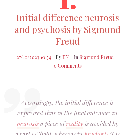
Initial difference neurosis
and psychosis by Sigmund
Freud
27/10/2023 10:54
By
EN
In
Sigmund Freud
0 Comments
Accordingly, the initial difference is
expressed thus in the final outcome: in
neurosis
a piece of
reality
is avoided by
a sort of flight, whereas in
psychosis
it is