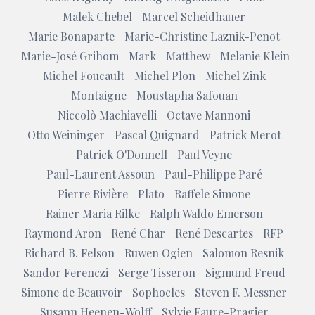
Malek Chebel
Marcel Scheidhauer
Marie Bonaparte
Marie-Christine Laznik-Penot
Marie-José Grihom
Mark
Matthew
Melanie Klein
Michel Foucault
Michel Plon
Michel Zink
Montaigne
Moustapha Safouan
Niccolò Machiavelli
Octave Mannoni
Otto Weininger
Pascal Quignard
Patrick Merot
Patrick O'Donnell
Paul Veyne
Paul-Laurent Assoun
Paul-Philippe Paré
Pierre Rivière
Plato
Raffele Simone
Rainer Maria Rilke
Ralph Waldo Emerson
Raymond Aron
René Char
René Descartes
RFP
Richard B. Felson
Ruwen Ogien
Salomon Resnik
Sandor Ferenczi
Serge Tisseron
Sigmund Freud
Simone de Beauvoir
Sophocles
Steven F. Messner
Susann Heenen-Wolff
Sylvie Faure-Pragier