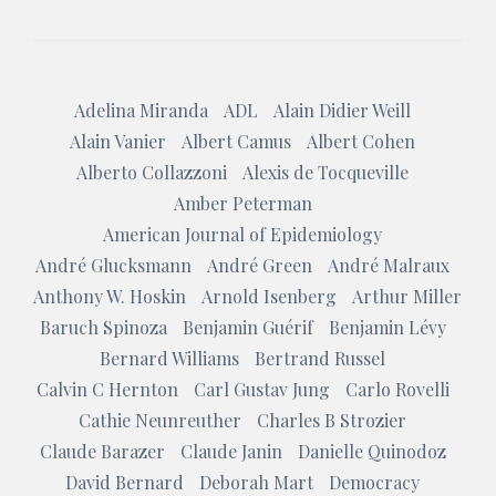
Adelina Miranda
ADL
Alain Didier Weill
Alain Vanier
Albert Camus
Albert Cohen
Alberto Collazzoni
Alexis de Tocqueville
Amber Peterman
American Journal of Epidemiology
André Glucksmann
André Green
André Malraux
Anthony W. Hoskin
Arnold Isenberg
Arthur Miller
Baruch Spinoza
Benjamin Guérif
Benjamin Lévy
Bernard Williams
Bertrand Russel
Calvin C Hernton
Carl Gustav Jung
Carlo Rovelli
Cathie Neunreuther
Charles B Strozier
Claude Barazer
Claude Janin
Danielle Quinodoz
David Bernard
Deborah Mart
Democracy