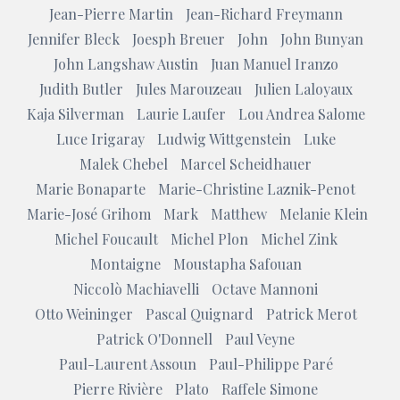
Jean-Pierre Martin
Jean-Richard Freymann
Jennifer Bleck
Joesph Breuer
John
John Bunyan
John Langshaw Austin
Juan Manuel Iranzo
Judith Butler
Jules Marouzeau
Julien Laloyaux
Kaja Silverman
Laurie Laufer
Lou Andrea Salome
Luce Irigaray
Ludwig Wittgenstein
Luke
Malek Chebel
Marcel Scheidhauer
Marie Bonaparte
Marie-Christine Laznik-Penot
Marie-José Grihom
Mark
Matthew
Melanie Klein
Michel Foucault
Michel Plon
Michel Zink
Montaigne
Moustapha Safouan
Niccolò Machiavelli
Octave Mannoni
Otto Weininger
Pascal Quignard
Patrick Merot
Patrick O'Donnell
Paul Veyne
Paul-Laurent Assoun
Paul-Philippe Paré
Pierre Rivière
Plato
Raffele Simone