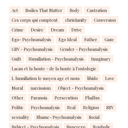
Act
Bodies That Matter
Body
Castration
Ces corps qui comptent
christianity
Conversion
Crime
Desire
Dream
Drive
Ego- Psychoanalysis
Ego Ideal
Father
Gaze
GBV - Psychoanalysis
Gender - Psychoanalysis
Guilt
Humiliation - Psychoanalysis
Imaginary
Lacan et la honte - de la honte à l'ontologie
L humiliation le moyen age et nous
libido
Love
Moral
narcissism
Object - Psychoanalysis
Other
Paranoia
Persecution
Phallus
Politic
Psychoanalysis
Real
Religion
SBV
sexuality
Shame- Psychoanalysis
Social
Subject - Psychoanalysis
Superego
Symbolic