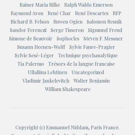
Rainer Maria Rilke
Ralph Waldo Emerson
Raymond Aron
René Char
René Descartes
RFP
Richard B. Felson
Ruwen Ogien
Salomon Resnik
Sandor Ferenczi
Serge Tisseron
Sigmund Freud
Simone de Beauvoir
Sophocles
Steven F. Messner
Susann Heenen-Wolff
Sylvie Faure-Pragier
Sylvie Sesé-Léger
Technique psychanalytique
Tia Palermo
Trésors de la langue francaise
Ullaliina Lehtinen
Uncategorized
Vladimir Jankelevitch
Walter Benjamin
William Shakespeare
Copyright (c)
Emmanuel Niddam
, Paris France.