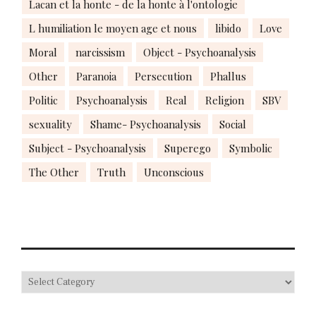
Lacan et la honte - de la honte à l'ontologie
L humiliation le moyen age et nous
libido
Love
Moral
narcissism
Object - Psychoanalysis
Other
Paranoia
Persecution
Phallus
Politic
Psychoanalysis
Real
Religion
SBV
sexuality
Shame- Psychoanalysis
Social
Subject - Psychoanalysis
Superego
Symbolic
The Other
Truth
Unconscious