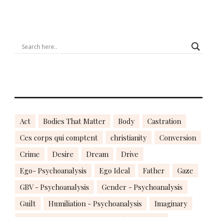
Act
Bodies That Matter
Body
Castration
Ces corps qui comptent
christianity
Conversion
Crime
Desire
Dream
Drive
Ego- Psychoanalysis
Ego Ideal
Father
Gaze
GBV - Psychoanalysis
Gender - Psychoanalysis
Guilt
Humiliation - Psychoanalysis
Imaginary