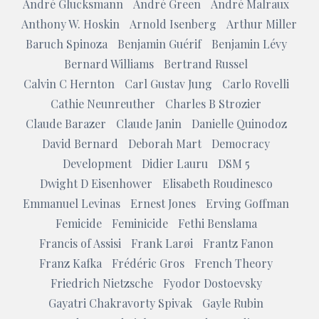
André Glucksmann
André Green
André Malraux
Anthony W. Hoskin
Arnold Isenberg
Arthur Miller
Baruch Spinoza
Benjamin Guérif
Benjamin Lévy
Bernard Williams
Bertrand Russel
Calvin C Hernton
Carl Gustav Jung
Carlo Rovelli
Cathie Neunreuther
Charles B Strozier
Claude Barazer
Claude Janin
Danielle Quinodoz
David Bernard
Deborah Mart
Democracy
Development
Didier Lauru
DSM 5
Dwight D Eisenhower
Elisabeth Roudinesco
Emmanuel Levinas
Ernest Jones
Erving Goffman
Femicide
Feminicide
Fethi Benslama
Francis of Assisi
Frank Larøi
Frantz Fanon
Franz Kafka
Frédéric Gros
French Theory
Friedrich Nietzsche
Fyodor Dostoevsky
Gayatri Chakravorty Spivak
Gayle Rubin