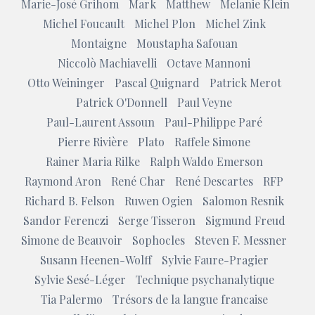
Marie-José Grihom
Mark
Matthew
Melanie Klein
Michel Foucault
Michel Plon
Michel Zink
Montaigne
Moustapha Safouan
Niccolò Machiavelli
Octave Mannoni
Otto Weininger
Pascal Quignard
Patrick Merot
Patrick O'Donnell
Paul Veyne
Paul-Laurent Assoun
Paul-Philippe Paré
Pierre Rivière
Plato
Raffele Simone
Rainer Maria Rilke
Ralph Waldo Emerson
Raymond Aron
René Char
René Descartes
RFP
Richard B. Felson
Ruwen Ogien
Salomon Resnik
Sandor Ferenczi
Serge Tisseron
Sigmund Freud
Simone de Beauvoir
Sophocles
Steven F. Messner
Susann Heenen-Wolff
Sylvie Faure-Pragier
Sylvie Sesé-Léger
Technique psychanalytique
Tia Palermo
Trésors de la langue francaise