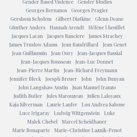
Gender Based Violence
Gender Studies
Georges Bernanos
Georges Pragier
Gershom Scholem
Gilbert Diatkine
Glenn Deane
Günther Anders
Hannah Arendt
Hélène l heuillet
Jacques Lacan
Jacques Ranciere
James Strachey
James Truslow Adams
Jean Baudrillard
Jean Genet
Jean Guillaumin
Jean Oury
Jean-Jacques Rassial
Jean-Jacques Rousseau
Jean-Luc Donnet
Jean-Pierre Martin
Jean-Richard Freymann
Jennifer Bleck
Joesph Breuer
John
John Bunyan
John Langshaw Austin
Juan Manuel Iranzo
Judith Butler
Jules Marouzeau
Julien Laloyaux
Kaja Silverman
Laurie Laufer
Lou Andrea Salome
Luce Irigaray
Ludwig Wittgenstein
Luke
Malek Chebel
Marcel Scheidhauer
Marie Bonaparte
Marie-Christine Laznik-Penot