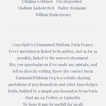
Ullaliina Lehtinen
Uncategorized
Vladimir Jankelevitch
Walter Benjamin
William Shakespeare
Copyright (c)
Emmanuel Niddam
, Paris France.
Every quotation is linked to its author, and as far as
possible, linked to the source's document.
May you appologize us if we made any mistake, and
tell us directly writing threw the
contact form
.
EmmanuelNiddam.Org
is a website sharing
quotations of psychoanalysis and other knowledges
fields, builded by a simple psychoanalyst from Paris.
Find me on
Twitter
or
LinkedIn
.
We hope it may be usefull for us all.