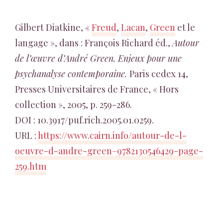
Gilbert Diatkine, «
Freud
,
Lacan
,
Green
et le
langage », dans : François Richard éd.,
Autour
de l’œuvre d’André Green. Enjeux pour une
psychanalyse contemporaine.
Paris cedex 14,
Presses Universitaires de France, « Hors
collection », 2005, p. 259-286.
DOI : 10.3917/puf.rich.2005.01.0259.
URL :
https://www.cairn.info/autour-de-l-
oeuvre-d-andre-green–9782130546429-page-
259.htm