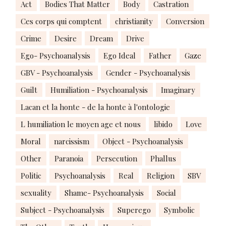
Act
Bodies That Matter
Body
Castration
Ces corps qui comptent
christianity
Conversion
Crime
Desire
Dream
Drive
Ego- Psychoanalysis
Ego Ideal
Father
Gaze
GBV - Psychoanalysis
Gender - Psychoanalysis
Guilt
Humiliation - Psychoanalysis
Imaginary
Lacan et la honte - de la honte à l'ontologie
L humiliation le moyen age et nous
libido
Love
Moral
narcissism
Object - Psychoanalysis
Other
Paranoia
Persecution
Phallus
Politic
Psychoanalysis
Real
Religion
SBV
sexuality
Shame- Psychoanalysis
Social
Subject - Psychoanalysis
Superego
Symbolic