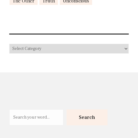
The Other
Truth
Unconscious
Search
Search