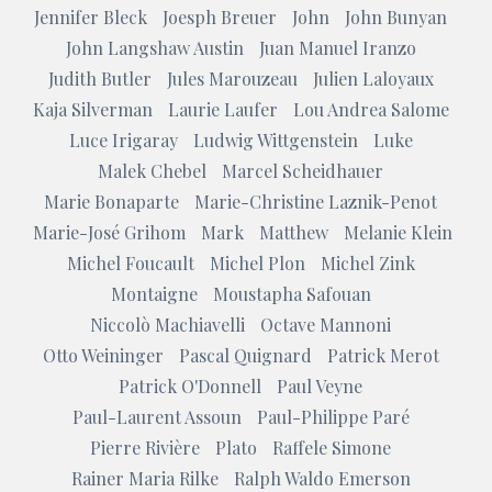
Jennifer Bleck
Joesph Breuer
John
John Bunyan
John Langshaw Austin
Juan Manuel Iranzo
Judith Butler
Jules Marouzeau
Julien Laloyaux
Kaja Silverman
Laurie Laufer
Lou Andrea Salome
Luce Irigaray
Ludwig Wittgenstein
Luke
Malek Chebel
Marcel Scheidhauer
Marie Bonaparte
Marie-Christine Laznik-Penot
Marie-José Grihom
Mark
Matthew
Melanie Klein
Michel Foucault
Michel Plon
Michel Zink
Montaigne
Moustapha Safouan
Niccolò Machiavelli
Octave Mannoni
Otto Weininger
Pascal Quignard
Patrick Merot
Patrick O'Donnell
Paul Veyne
Paul-Laurent Assoun
Paul-Philippe Paré
Pierre Rivière
Plato
Raffele Simone
Rainer Maria Rilke
Ralph Waldo Emerson