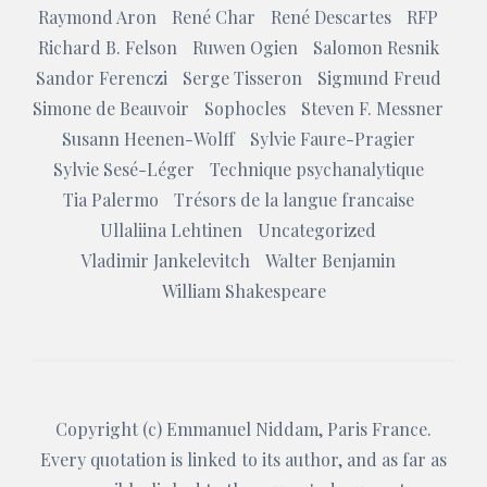
Raymond Aron
René Char
René Descartes
RFP
Richard B. Felson
Ruwen Ogien
Salomon Resnik
Sandor Ferenczi
Serge Tisseron
Sigmund Freud
Simone de Beauvoir
Sophocles
Steven F. Messner
Susann Heenen-Wolff
Sylvie Faure-Pragier
Sylvie Sesé-Léger
Technique psychanalytique
Tia Palermo
Trésors de la langue francaise
Ullaliina Lehtinen
Uncategorized
Vladimir Jankelevitch
Walter Benjamin
William Shakespeare
Copyright (c)
Emmanuel Niddam
, Paris France.
Every quotation is linked to its author, and as far as