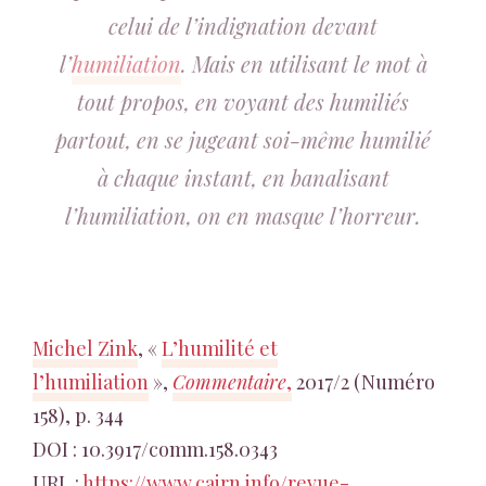
celui de l’indignation devant
l’
humiliation
. Mais en utilisant le mot à
tout propos, en voyant des humiliés
partout, en se jugeant soi-même humilié
à chaque instant, en banalisant
l’humiliation, on en masque l’horreur.
Michel Zink
, «
L’humilité et
l’humiliation
»,
Commentaire
,
2017/2 (Numéro
158), p. 344
DOI : 10.3917/comm.158.0343
URL :
https://www.cairn.info/revue-