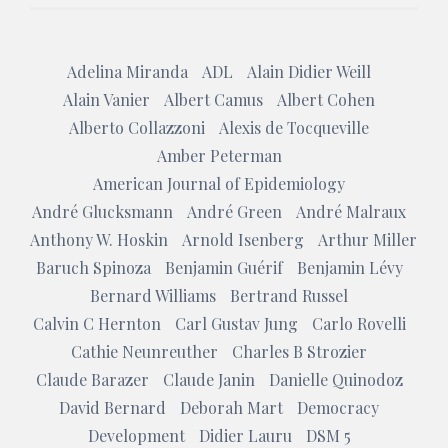
Adelina Miranda
ADL
Alain Didier Weill
Alain Vanier
Albert Camus
Albert Cohen
Alberto Collazzoni
Alexis de Tocqueville
Amber Peterman
American Journal of Epidemiology
André Glucksmann
André Green
André Malraux
Anthony W. Hoskin
Arnold Isenberg
Arthur Miller
Baruch Spinoza
Benjamin Guérif
Benjamin Lévy
Bernard Williams
Bertrand Russel
Calvin C Hernton
Carl Gustav Jung
Carlo Rovelli
Cathie Neunreuther
Charles B Strozier
Claude Barazer
Claude Janin
Danielle Quinodoz
David Bernard
Deborah Mart
Democracy
Development
Didier Lauru
DSM 5