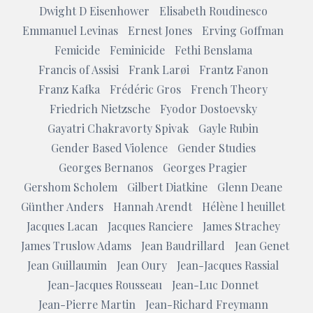
Dwight D Eisenhower
Elisabeth Roudinesco
Emmanuel Levinas
Ernest Jones
Erving Goffman
Femicide
Feminicide
Fethi Benslama
Francis of Assisi
Frank Larøi
Frantz Fanon
Franz Kafka
Frédéric Gros
French Theory
Friedrich Nietzsche
Fyodor Dostoevsky
Gayatri Chakravorty Spivak
Gayle Rubin
Gender Based Violence
Gender Studies
Georges Bernanos
Georges Pragier
Gershom Scholem
Gilbert Diatkine
Glenn Deane
Günther Anders
Hannah Arendt
Hélène l heuillet
Jacques Lacan
Jacques Ranciere
James Strachey
James Truslow Adams
Jean Baudrillard
Jean Genet
Jean Guillaumin
Jean Oury
Jean-Jacques Rassial
Jean-Jacques Rousseau
Jean-Luc Donnet
Jean-Pierre Martin
Jean-Richard Freymann