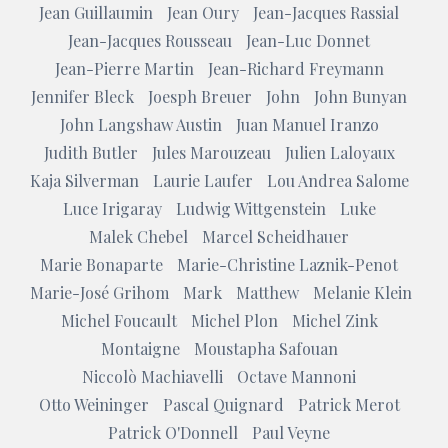
Jean Guillaumin
Jean Oury
Jean-Jacques Rassial
Jean-Jacques Rousseau
Jean-Luc Donnet
Jean-Pierre Martin
Jean-Richard Freymann
Jennifer Bleck
Joesph Breuer
John
John Bunyan
John Langshaw Austin
Juan Manuel Iranzo
Judith Butler
Jules Marouzeau
Julien Laloyaux
Kaja Silverman
Laurie Laufer
Lou Andrea Salome
Luce Irigaray
Ludwig Wittgenstein
Luke
Malek Chebel
Marcel Scheidhauer
Marie Bonaparte
Marie-Christine Laznik-Penot
Marie-José Grihom
Mark
Matthew
Melanie Klein
Michel Foucault
Michel Plon
Michel Zink
Montaigne
Moustapha Safouan
Niccolò Machiavelli
Octave Mannoni
Otto Weininger
Pascal Quignard
Patrick Merot
Patrick O'Donnell
Paul Veyne