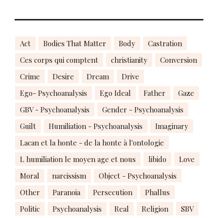
Act
Bodies That Matter
Body
Castration
Ces corps qui comptent
christianity
Conversion
Crime
Desire
Dream
Drive
Ego- Psychoanalysis
Ego Ideal
Father
Gaze
GBV - Psychoanalysis
Gender - Psychoanalysis
Guilt
Humiliation - Psychoanalysis
Imaginary
Lacan et la honte - de la honte à l'ontologie
L humiliation le moyen age et nous
libido
Love
Moral
narcissism
Object - Psychoanalysis
Other
Paranoia
Persecution
Phallus
Politic
Psychoanalysis
Real
Religion
SBV