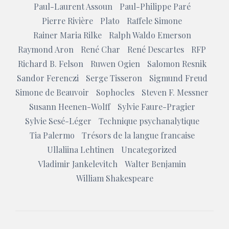
Paul-Laurent Assoun
Paul-Philippe Paré
Pierre Rivière
Plato
Raffele Simone
Rainer Maria Rilke
Ralph Waldo Emerson
Raymond Aron
René Char
René Descartes
RFP
Richard B. Felson
Ruwen Ogien
Salomon Resnik
Sandor Ferenczi
Serge Tisseron
Sigmund Freud
Simone de Beauvoir
Sophocles
Steven F. Messner
Susann Heenen-Wolff
Sylvie Faure-Pragier
Sylvie Sesé-Léger
Technique psychanalytique
Tia Palermo
Trésors de la langue francaise
Ullaliina Lehtinen
Uncategorized
Vladimir Jankelevitch
Walter Benjamin
William Shakespeare