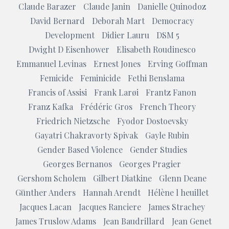
Claude Barazer
Claude Janin
Danielle Quinodoz
David Bernard
Deborah Mart
Democracy
Development
Didier Lauru
DSM 5
Dwight D Eisenhower
Elisabeth Roudinesco
Emmanuel Levinas
Ernest Jones
Erving Goffman
Femicide
Feminicide
Fethi Benslama
Francis of Assisi
Frank Larøi
Frantz Fanon
Franz Kafka
Frédéric Gros
French Theory
Friedrich Nietzsche
Fyodor Dostoevsky
Gayatri Chakravorty Spivak
Gayle Rubin
Gender Based Violence
Gender Studies
Georges Bernanos
Georges Pragier
Gershom Scholem
Gilbert Diatkine
Glenn Deane
Günther Anders
Hannah Arendt
Hélène l heuillet
Jacques Lacan
Jacques Ranciere
James Strachey
James Truslow Adams
Jean Baudrillard
Jean Genet