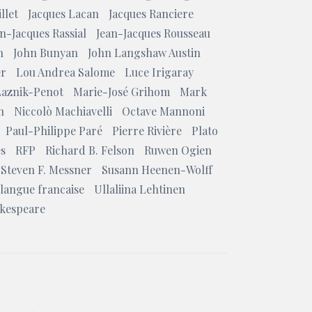
llet
Jacques Lacan
Jacques Ranciere
n-Jacques Rassial
Jean-Jacques Rousseau
n
John Bunyan
John Langshaw Austin
er
Lou Andrea Salome
Luce Irigaray
Laznik-Penot
Marie-José Grihom
Mark
n
Niccolò Machiavelli
Octave Mannoni
Paul-Philippe Paré
Pierre Rivière
Plato
es
RFP
Richard B. Felson
Ruwen Ogien
Steven F. Messner
Susann Heenen-Wolff
 langue francaise
Ullaliina Lehtinen
akespeare