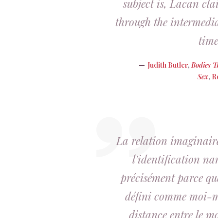
subject is, Lacan cla
through the intermedi
time
Judith Butler
,
Bodies T
Sex
,
R
La relation imaginaire,
l’identification nar
précisément parce que 
défini comme moi-mê
distance entre le moi