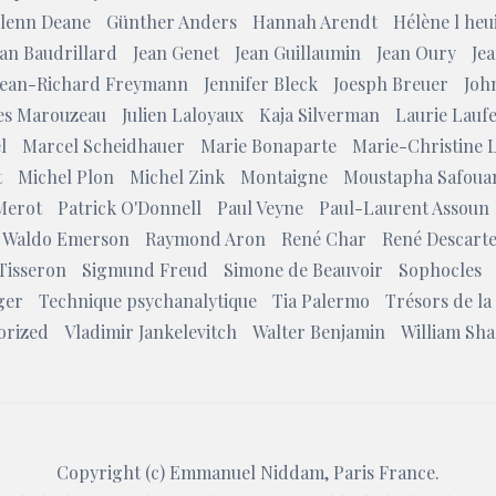
lenn Deane
Günther Anders
Hannah Arendt
Hélène l heui
ean Baudrillard
Jean Genet
Jean Guillaumin
Jean Oury
Jea
Jean-Richard Freymann
Jennifer Bleck
Joesph Breuer
Joh
les Marouzeau
Julien Laloyaux
Kaja Silverman
Laurie Lauf
l
Marcel Scheidhauer
Marie Bonaparte
Marie-Christine 
t
Michel Plon
Michel Zink
Montaigne
Moustapha Safoua
Merot
Patrick O'Donnell
Paul Veyne
Paul-Laurent Assoun
 Waldo Emerson
Raymond Aron
René Char
René Descart
Tisseron
Sigmund Freud
Simone de Beauvoir
Sophocles
ger
Technique psychanalytique
Tia Palermo
Trésors de la
orized
Vladimir Jankelevitch
Walter Benjamin
William Sh
Copyright (c)
Emmanuel Niddam
, Paris France.