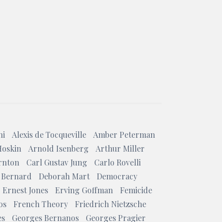
ni
Alexis de Tocqueville
Amber Peterman
Hoskin
Arnold Isenberg
Arthur Miller
rnton
Carl Gustav Jung
Carlo Rovelli
 Bernard
Deborah Mart
Democracy
Ernest Jones
Erving Goffman
Femicide
os
French Theory
Friedrich Nietzsche
es
Georges Bernanos
Georges Pragier