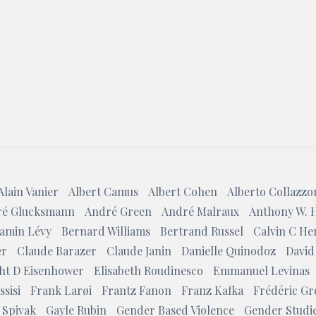
Search
Alain Vanier
Albert Camus
Albert Cohen
Alberto Collazzo
é Glucksmann
André Green
André Malraux
Anthony W. 
amin Lévy
Bernard Williams
Bertrand Russel
Calvin C He
er
Claude Barazer
Claude Janin
Danielle Quinodoz
David
ht D Eisenhower
Elisabeth Roudinesco
Emmanuel Levinas
ssisi
Frank Larøi
Frantz Fanon
Franz Kafka
Frédéric Gr
 Spivak
Gayle Rubin
Gender Based Violence
Gender Studi