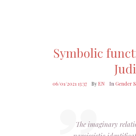
Symbolic funct
Judi
06/01/2021 13:37
By
EN
In
Gender S
The imaginary relati
narcissistic identifica