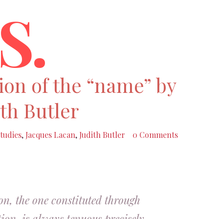
S.
ion of the “name” by
th Butler
tudies
,
Jacques Lacan
,
Judith Butler
0 Comments
on, the one constituted through
tion, is always tenuous precisely