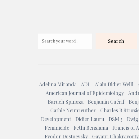
Search
Adelina Miranda
ADL
Alain Didier Weill
American Journal of Epidemiology
Andr
Baruch Spinoza
Benjamin Guérif
Benj
Cathie Neunreuther
Charles B Strozi
Development
Didier Lauru
DSM 5
Dwig
Feminicide
Fethi Benslama
Francis of A
Fyodor Dostoevsky
Gayatri Chakravorty