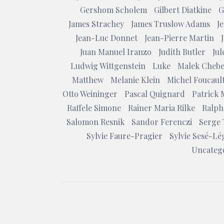
Gershom Scholem
Gilbert Diatkine
G
James Strachey
James Truslow Adams
J
Jean-Luc Donnet
Jean-Pierre Martin
Juan Manuel Iranzo
Judith Butler
Ju
Ludwig Wittgenstein
Luke
Malek Chebe
Matthew
Melanie Klein
Michel Foucaul
Otto Weininger
Pascal Quignard
Patrick 
Raffele Simone
Rainer Maria Rilke
Ralph
Salomon Resnik
Sandor Ferenczi
Serge 
Sylvie Faure-Pragier
Sylvie Sesé-Lé
Uncateg