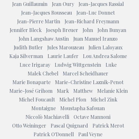
Jean Guillaumin
Jean Oury
Jean-Jacques Rassial
Jean-Jacques Rousseau
Jean-Luc Donnet
Jean-Pierre Martin
Jean-Richard Freymann
Jennifer Bleck
Joesph Breuer
John
John Bunyan
John Langshaw Austin
Juan Manuel Iranzo
Judith Butler
Jules Marouzeau
Julien Laloyaux
Kaja Silverman
Laurie Laufer
Lou Andrea Salome
Luce Irigaray
Ludwig Wittgenstein
Luke
Malek Chebel
Marcel Scheidhauer
Marie Bonaparte
Marie-Christine Laznik-Penot
Marie-José Grihom
Mark
Matthew
Melanie Klein
Michel Foucault
Michel Plon
Michel Zink
Montaigne
Moustapha Safouan
Niccolò Machiavelli
Octave Mannoni
Otto Weininger
Pascal Quignard
Patrick Merot
Patrick O'Donnell
Paul Veyne