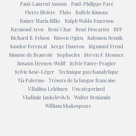
Paul-Laurent Assoun
Paul-Philippe Paré
Pierre Rivière
Plato
Raffele Simone
Rainer Maria Rilke
Ralph Waldo Emerson
Raymond Aron
René Char
René Descartes
RFP
Richard B. Felson
Ruwen Ogien
Salomon Resnik
Sandor Ferenczi
Serge Tisseron
Sigmund Freud
Simone de Beauvoir
Sophocles
Steven F. Messner
Susann Heenen-Wolff
Sylvie Faure-Pragier
Sylvie Sesé-Léger
Technique psychanalytique
Tia Palermo
Trésors de la langue francaise
Ullaliina Lehtinen
Uncategorized
Vladimir Jankelevitch
Walter Benjamin
William Shakespeare