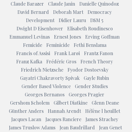
Claude Barazer
Claude Janin
Danielle Quinodoz
David Bernard
Deborah Mart
Democracy
Development
Didier Lauru
DSM 5
Dwight D Eisenhower
Elisabeth Roudinesco
Emmanuel Levinas
Ernest Jones
Erving Goffman
Femicide
Feminicide
Fethi Benslama
Francis of Assisi
Frank Larøi
Frantz Fanon
Franz Kafka
Frédéric Gros
French Theory
Friedrich Nietzsche
Fyodor Dostoevsky
Gayatri Chakravorty Spivak
Gayle Rubin
Gender Based Violence
Gender Studies
Georges Bernanos
Georges Pragier
Gershom Scholem
Gilbert Diatkine
Glenn Deane
Günther Anders
Hannah Arendt
Hélène l heuillet
Jacques Lacan
Jacques Ranciere
James Strachey
James Truslow Adams
Jean Baudrillard
Jean Genet