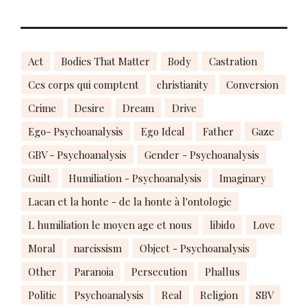
Act
Bodies That Matter
Body
Castration
Ces corps qui comptent
christianity
Conversion
Crime
Desire
Dream
Drive
Ego- Psychoanalysis
Ego Ideal
Father
Gaze
GBV - Psychoanalysis
Gender - Psychoanalysis
Guilt
Humiliation - Psychoanalysis
Imaginary
Lacan et la honte - de la honte à l'ontologie
L humiliation le moyen age et nous
libido
Love
Moral
narcissism
Object - Psychoanalysis
Other
Paranoia
Persecution
Phallus
Politic
Psychoanalysis
Real
Religion
SBV