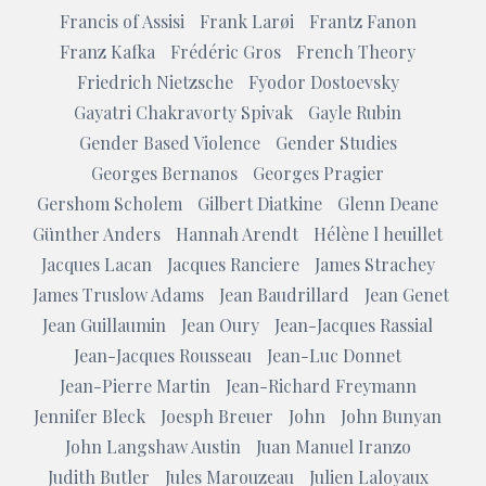
Francis of Assisi
Frank Larøi
Frantz Fanon
Franz Kafka
Frédéric Gros
French Theory
Friedrich Nietzsche
Fyodor Dostoevsky
Gayatri Chakravorty Spivak
Gayle Rubin
Gender Based Violence
Gender Studies
Georges Bernanos
Georges Pragier
Gershom Scholem
Gilbert Diatkine
Glenn Deane
Günther Anders
Hannah Arendt
Hélène l heuillet
Jacques Lacan
Jacques Ranciere
James Strachey
James Truslow Adams
Jean Baudrillard
Jean Genet
Jean Guillaumin
Jean Oury
Jean-Jacques Rassial
Jean-Jacques Rousseau
Jean-Luc Donnet
Jean-Pierre Martin
Jean-Richard Freymann
Jennifer Bleck
Joesph Breuer
John
John Bunyan
John Langshaw Austin
Juan Manuel Iranzo
Judith Butler
Jules Marouzeau
Julien Laloyaux