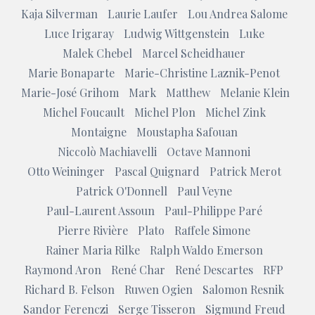
Kaja Silverman
Laurie Laufer
Lou Andrea Salome
Luce Irigaray
Ludwig Wittgenstein
Luke
Malek Chebel
Marcel Scheidhauer
Marie Bonaparte
Marie-Christine Laznik-Penot
Marie-José Grihom
Mark
Matthew
Melanie Klein
Michel Foucault
Michel Plon
Michel Zink
Montaigne
Moustapha Safouan
Niccolò Machiavelli
Octave Mannoni
Otto Weininger
Pascal Quignard
Patrick Merot
Patrick O'Donnell
Paul Veyne
Paul-Laurent Assoun
Paul-Philippe Paré
Pierre Rivière
Plato
Raffele Simone
Rainer Maria Rilke
Ralph Waldo Emerson
Raymond Aron
René Char
René Descartes
RFP
Richard B. Felson
Ruwen Ogien
Salomon Resnik
Sandor Ferenczi
Serge Tisseron
Sigmund Freud