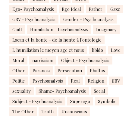
Ego- Psychoanalysis
Ego Ideal
Father
Gaze
GBV - Psychoanalysis
Gender - Psychoanalysis
Guilt
Humiliation - Psychoanalysis
Imaginary
Lacan et la honte - de la honte à l'ontologie
L humiliation le moyen age et nous
libido
Love
Moral
narcissism
Object - Psychoanalysis
Other
Paranoia
Persecution
Phallus
Politic
Psychoanalysis
Real
Religion
SBV
sexuality
Shame- Psychoanalysis
Social
Subject - Psychoanalysis
Superego
Symbolic
The Other
Truth
Unconscious