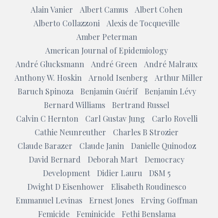
Alain Vanier
Albert Camus
Albert Cohen
Alberto Collazzoni
Alexis de Tocqueville
Amber Peterman
American Journal of Epidemiology
André Glucksmann
André Green
André Malraux
Anthony W. Hoskin
Arnold Isenberg
Arthur Miller
Baruch Spinoza
Benjamin Guérif
Benjamin Lévy
Bernard Williams
Bertrand Russel
Calvin C Hernton
Carl Gustav Jung
Carlo Rovelli
Cathie Neunreuther
Charles B Strozier
Claude Barazer
Claude Janin
Danielle Quinodoz
David Bernard
Deborah Mart
Democracy
Development
Didier Lauru
DSM 5
Dwight D Eisenhower
Elisabeth Roudinesco
Emmanuel Levinas
Ernest Jones
Erving Goffman
Femicide
Feminicide
Fethi Benslama