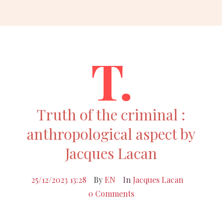
T.
Truth of the criminal :
anthropological aspect by
Jacques Lacan
25/12/2023 13:28
By
EN
In
Jacques Lacan
0 Comments