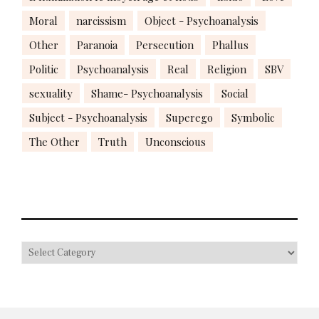
Moral
narcissism
Object - Psychoanalysis
Other
Paranoia
Persecution
Phallus
Politic
Psychoanalysis
Real
Religion
SBV
sexuality
Shame- Psychoanalysis
Social
Subject - Psychoanalysis
Superego
Symbolic
The Other
Truth
Unconscious