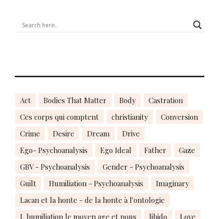
Act
Bodies That Matter
Body
Castration
Ces corps qui comptent
christianity
Conversion
Crime
Desire
Dream
Drive
Ego- Psychoanalysis
Ego Ideal
Father
Gaze
GBV - Psychoanalysis
Gender - Psychoanalysis
Guilt
Humiliation - Psychoanalysis
Imaginary
Lacan et la honte - de la honte à l'ontologie
L humiliation le moyen age et nous
libido
Love