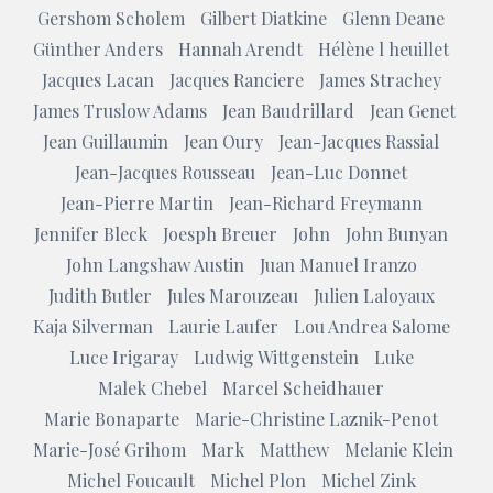
Gershom Scholem
Gilbert Diatkine
Glenn Deane
Günther Anders
Hannah Arendt
Hélène l heuillet
Jacques Lacan
Jacques Ranciere
James Strachey
James Truslow Adams
Jean Baudrillard
Jean Genet
Jean Guillaumin
Jean Oury
Jean-Jacques Rassial
Jean-Jacques Rousseau
Jean-Luc Donnet
Jean-Pierre Martin
Jean-Richard Freymann
Jennifer Bleck
Joesph Breuer
John
John Bunyan
John Langshaw Austin
Juan Manuel Iranzo
Judith Butler
Jules Marouzeau
Julien Laloyaux
Kaja Silverman
Laurie Laufer
Lou Andrea Salome
Luce Irigaray
Ludwig Wittgenstein
Luke
Malek Chebel
Marcel Scheidhauer
Marie Bonaparte
Marie-Christine Laznik-Penot
Marie-José Grihom
Mark
Matthew
Melanie Klein
Michel Foucault
Michel Plon
Michel Zink