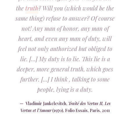
the
truth
? Will you (which would be the
same thing) refuse to answer? Of course
not! Any man of honor, any man of
heart, and even any man of duty, will
feel not only authorized but obliged to
lie. […] My duty is to lie. This lie is a
deeper, more general truth, which goes
further. […] I think , talking to some
people, lying is a duty.
Vladimir Jankelevitch,
Traité des Vertus II, Les
Vertus et l’Amour
(1970), Folio Essais, Paris, 2011