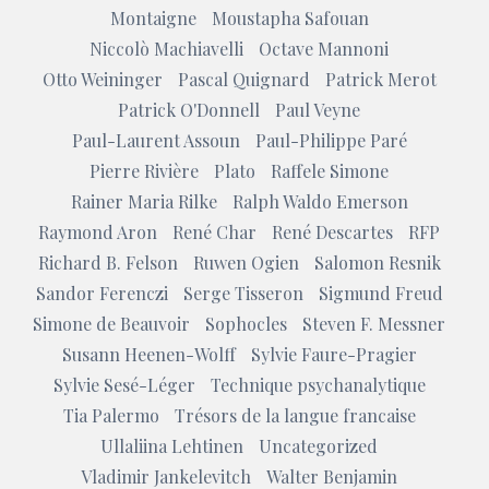
Montaigne
Moustapha Safouan
Niccolò Machiavelli
Octave Mannoni
Otto Weininger
Pascal Quignard
Patrick Merot
Patrick O'Donnell
Paul Veyne
Paul-Laurent Assoun
Paul-Philippe Paré
Pierre Rivière
Plato
Raffele Simone
Rainer Maria Rilke
Ralph Waldo Emerson
Raymond Aron
René Char
René Descartes
RFP
Richard B. Felson
Ruwen Ogien
Salomon Resnik
Sandor Ferenczi
Serge Tisseron
Sigmund Freud
Simone de Beauvoir
Sophocles
Steven F. Messner
Susann Heenen-Wolff
Sylvie Faure-Pragier
Sylvie Sesé-Léger
Technique psychanalytique
Tia Palermo
Trésors de la langue francaise
Ullaliina Lehtinen
Uncategorized
Vladimir Jankelevitch
Walter Benjamin