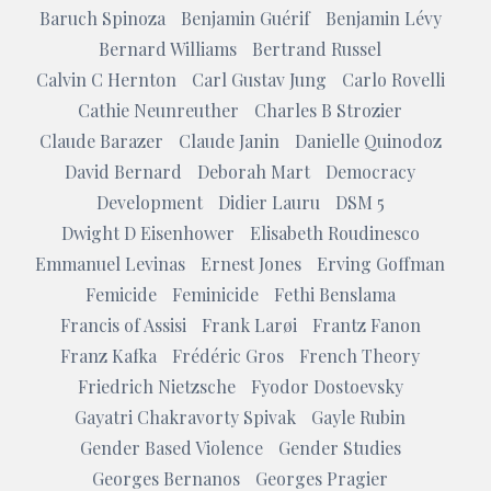
Baruch Spinoza
Benjamin Guérif
Benjamin Lévy
Bernard Williams
Bertrand Russel
Calvin C Hernton
Carl Gustav Jung
Carlo Rovelli
Cathie Neunreuther
Charles B Strozier
Claude Barazer
Claude Janin
Danielle Quinodoz
David Bernard
Deborah Mart
Democracy
Development
Didier Lauru
DSM 5
Dwight D Eisenhower
Elisabeth Roudinesco
Emmanuel Levinas
Ernest Jones
Erving Goffman
Femicide
Feminicide
Fethi Benslama
Francis of Assisi
Frank Larøi
Frantz Fanon
Franz Kafka
Frédéric Gros
French Theory
Friedrich Nietzsche
Fyodor Dostoevsky
Gayatri Chakravorty Spivak
Gayle Rubin
Gender Based Violence
Gender Studies
Georges Bernanos
Georges Pragier