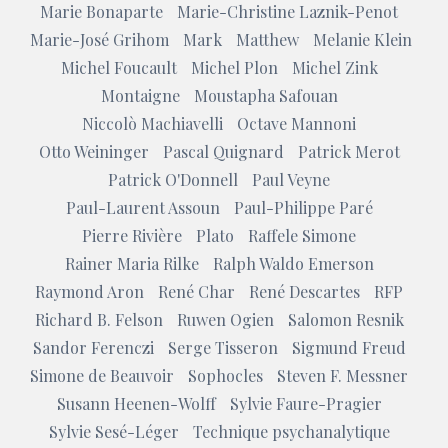
Marie Bonaparte
Marie-Christine Laznik-Penot
Marie-José Grihom
Mark
Matthew
Melanie Klein
Michel Foucault
Michel Plon
Michel Zink
Montaigne
Moustapha Safouan
Niccolò Machiavelli
Octave Mannoni
Otto Weininger
Pascal Quignard
Patrick Merot
Patrick O'Donnell
Paul Veyne
Paul-Laurent Assoun
Paul-Philippe Paré
Pierre Rivière
Plato
Raffele Simone
Rainer Maria Rilke
Ralph Waldo Emerson
Raymond Aron
René Char
René Descartes
RFP
Richard B. Felson
Ruwen Ogien
Salomon Resnik
Sandor Ferenczi
Serge Tisseron
Sigmund Freud
Simone de Beauvoir
Sophocles
Steven F. Messner
Susann Heenen-Wolff
Sylvie Faure-Pragier
Sylvie Sesé-Léger
Technique psychanalytique