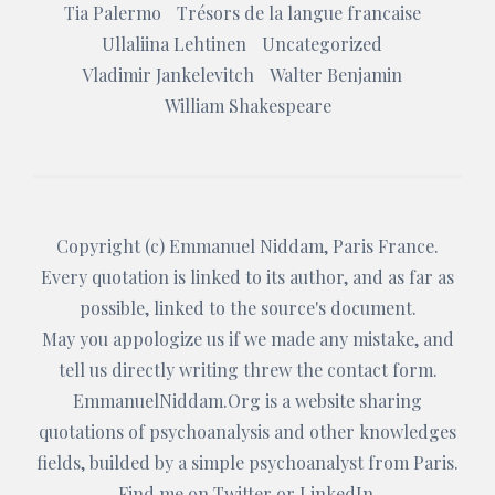
Tia Palermo
Trésors de la langue francaise
Ullaliina Lehtinen
Uncategorized
Vladimir Jankelevitch
Walter Benjamin
William Shakespeare
Copyright (c)
Emmanuel Niddam
, Paris France.
Every quotation is linked to its author, and as far as
possible, linked to the source's document.
May you appologize us if we made any mistake, and
tell us directly writing threw the
contact form
.
EmmanuelNiddam.Org
is a website sharing
quotations of psychoanalysis and other knowledges
fields, builded by a simple psychoanalyst from Paris.
Find me on
Twitter
or
LinkedIn
.