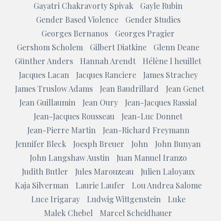
Gayatri Chakravorty Spivak
Gayle Rubin
Gender Based Violence
Gender Studies
Georges Bernanos
Georges Pragier
Gershom Scholem
Gilbert Diatkine
Glenn Deane
Günther Anders
Hannah Arendt
Hélène l heuillet
Jacques Lacan
Jacques Ranciere
James Strachey
James Truslow Adams
Jean Baudrillard
Jean Genet
Jean Guillaumin
Jean Oury
Jean-Jacques Rassial
Jean-Jacques Rousseau
Jean-Luc Donnet
Jean-Pierre Martin
Jean-Richard Freymann
Jennifer Bleck
Joesph Breuer
John
John Bunyan
John Langshaw Austin
Juan Manuel Iranzo
Judith Butler
Jules Marouzeau
Julien Laloyaux
Kaja Silverman
Laurie Laufer
Lou Andrea Salome
Luce Irigaray
Ludwig Wittgenstein
Luke
Malek Chebel
Marcel Scheidhauer