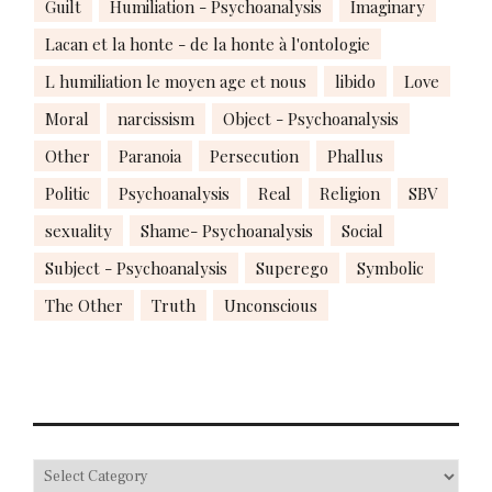
Guilt
Humiliation - Psychoanalysis
Imaginary
Lacan et la honte - de la honte à l'ontologie
L humiliation le moyen age et nous
libido
Love
Moral
narcissism
Object - Psychoanalysis
Other
Paranoia
Persecution
Phallus
Politic
Psychoanalysis
Real
Religion
SBV
sexuality
Shame- Psychoanalysis
Social
Subject - Psychoanalysis
Superego
Symbolic
The Other
Truth
Unconscious