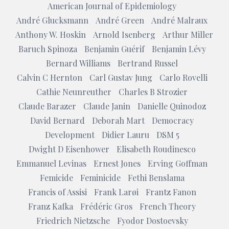
American Journal of Epidemiology
André Glucksmann
André Green
André Malraux
Anthony W. Hoskin
Arnold Isenberg
Arthur Miller
Baruch Spinoza
Benjamin Guérif
Benjamin Lévy
Bernard Williams
Bertrand Russel
Calvin C Hernton
Carl Gustav Jung
Carlo Rovelli
Cathie Neunreuther
Charles B Strozier
Claude Barazer
Claude Janin
Danielle Quinodoz
David Bernard
Deborah Mart
Democracy
Development
Didier Lauru
DSM 5
Dwight D Eisenhower
Elisabeth Roudinesco
Emmanuel Levinas
Ernest Jones
Erving Goffman
Femicide
Feminicide
Fethi Benslama
Francis of Assisi
Frank Larøi
Frantz Fanon
Franz Kafka
Frédéric Gros
French Theory
Friedrich Nietzsche
Fyodor Dostoevsky