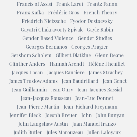
Francis of Assisi
Frank Larøi
Frantz Fanon
Franz Kafka
Frédéric Gros
French Theory
Friedrich Nietzsche
Fyodor Dostoevsky
Gayatri Chakravorty Spivak
Gayle Rubin
Gender Based Violence
Gender Studies
Georges Bernanos
Georges Pragier
Gershom Scholem
Gilbert Diatkine
Glenn Deane
Günther Anders
Hannah Arendt
Hélène l heuillet
Jacques Lacan
Jacques Ranciere
James Strachey
James Truslow Adams
Jean Baudrillard
Jean Genet
Jean Guillaumin
Jean Oury
Jean-Jacques Rassial
Jean-Jacques Rousseau
Jean-Luc Donnet
Jean-Pierre Martin
Jean-Richard Freymann
Jennifer Bleck
Joesph Breuer
John
John Bunyan
John Langshaw Austin
Juan Manuel Iranzo
Judith Butler
Jules Marouzeau
Julien Laloyaux