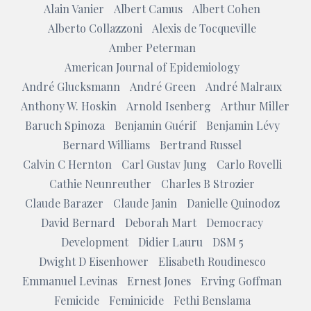
Alain Vanier
Albert Camus
Albert Cohen
Alberto Collazzoni
Alexis de Tocqueville
Amber Peterman
American Journal of Epidemiology
André Glucksmann
André Green
André Malraux
Anthony W. Hoskin
Arnold Isenberg
Arthur Miller
Baruch Spinoza
Benjamin Guérif
Benjamin Lévy
Bernard Williams
Bertrand Russel
Calvin C Hernton
Carl Gustav Jung
Carlo Rovelli
Cathie Neunreuther
Charles B Strozier
Claude Barazer
Claude Janin
Danielle Quinodoz
David Bernard
Deborah Mart
Democracy
Development
Didier Lauru
DSM 5
Dwight D Eisenhower
Elisabeth Roudinesco
Emmanuel Levinas
Ernest Jones
Erving Goffman
Femicide
Feminicide
Fethi Benslama